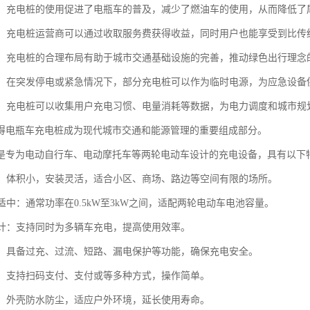
环保：充电桩的使用促进了电瓶车的普及，减少了燃油车的使用，从而降低
效益：充电桩运营商可以通过收取服务费获得收益，同时用户也能享受到比
规划：充电桩的合理布局有助于城市交通基础设施的完善，推动绿色出行理
备用：在突发停电或紧急情况下，部分充电桩可以作为临时电源，为应急设
收集：充电桩可以收集用户充电习惯、电量消耗等数据，为电力调度和城市规
得电瓶车充电桩成为现代城市交通和能源管理的重要组成部分。
是专为电动自行车、电动摩托车等两轮电动车设计的充电设备，具有以下
紧凑：体积小，安装灵活，适合小区、商场、路边等空间有限的场所。
率适中：通常功率在0.5kW至3kW之间，适配两轮电动车电池容量。
口设计：支持同时为多辆车充电，提高使用效率。
防护：具备过充、过流、短路、漏电保护等功能，确保充电安全。
便捷：支持扫码支付、支付或等多种方式，操作简单。
性强：外壳防水防尘，适应户外环境，延长使用寿命。