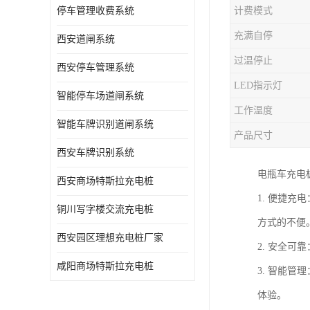
停车管理收费系统
计费模式
充满自停
西安道闸系统
过温停止
西安停车管理系统
LED指示灯
智能停车场道闸系统
工作温度
智能车牌识别道闸系统
产品尺寸
西安车牌识别系统
电瓶车充电
西安商场特斯拉充电桩
1. 便捷
铜川写字楼交流充电桩
方式的不便
西安园区理想充电桩厂家
2. 安全
咸阳商场特斯拉充电桩
3. 智能
体验。