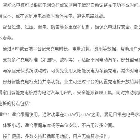
调度：智能充电桩可以根据电网负荷或家庭用电情况自动调整充电功率或时
费成本；或在家庭用电高峰时暂停充电，避免电路过载。
防护：配备过流、过压、漏电、防雷等多重保护机制，确保充电过程安全。
池寿命。
统计：通过APP或云端平台记录充电时长、电量消耗、费用等数据，帮助用
性强：支持多种充电标准（如国标、欧标等），适配不同电动汽车。部分型号
管理：与家庭光伏系统联动时，可优先使用太阳能发电为车辆充电，减少对
经济：部分智能充电桩支持共享功能，业主可通过平台将闲置充电桩开放给
得家用智能充电桩成为电动汽车用户的、安全能源管理工具，同时推动家
电桩的特点包括：
度适中：适合家庭使用，通常功率在3.7kW到22kW之间，满足日常充电需求
方便：体积小巧，适合家庭车库或停车位安装，不占用过多空间。
简单：操作便捷，多数支持即插即用功能，用户无需复杂操作。