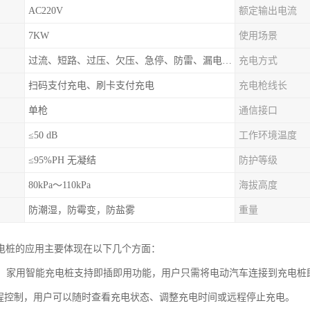
AC220V
额定输出电流
7KW
使用场景
过流、短路、过压、欠压、急停、防雷、漏电保护
充电方式
扫码支付充电、刷卡支付充电
充电枪线长
单枪
通信接口
≤50 dB
工作环境温度
≤95%PH 无凝结
防护等级
80kPa～110kPa
海拔高度
防潮湿，防霉变，防盐雾
重量
电桩的应用主要体现在以下几个方面：
充电：家用智能充电桩支持即插即用功能，用户只需将电动汽车连接到充电
远程控制，用户可以随时查看充电状态、调整充电时间或远程停止充电。