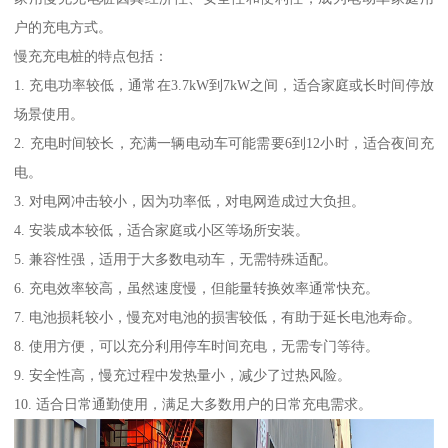
户的充电方式。
慢充充电桩的特点包括：
1. 充电功率较低，通常在3.7kW到7kW之间，适合家庭或长时间停放
场景使用。
2. 充电时间较长，充满一辆电动车可能需要6到12小时，适合夜间充
电。
3. 对电网冲击较小，因为功率低，对电网造成过大负担。
4. 安装成本较低，适合家庭或小区等场所安装。
5. 兼容性强，适用于大多数电动车，无需特殊适配。
6. 充电效率较高，虽然速度慢，但能量转换效率通常快充。
7. 电池损耗较小，慢充对电池的损害较低，有助于延长电池寿命。
8. 使用方便，可以充分利用停车时间充电，无需专门等待。
9. 安全性高，慢充过程中发热量小，减少了过热风险。
10. 适合日常通勤使用，满足大多数用户的日常充电需求。