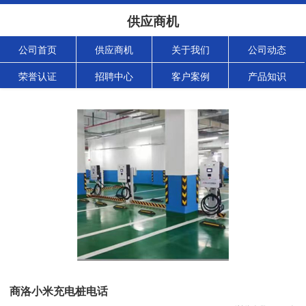
供应商机
公司首页
供应商机
关于我们
公司动态
荣誉认证
招聘中心
客户案例
产品知识
商洛小米充电桩电话