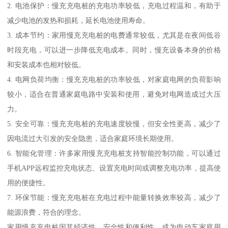
2. 电池保护：慢充充电桩的充电功率较低，充电过程温和，有助于
减少电池的发热和损耗，延长电池使用寿命。
3. 成本节约：家用慢充充电桩的电费通常较低，尤其是在夜间低谷
时段充电，可以进一步降低充电成本。同时，慢充设备本身的价格
和安装成本也相对较低。
4. 电网负荷均衡：慢充充电桩的功率较低，对家庭电网的负荷影响
较小，适合在普通家庭电路中安装和使用，避免对电网造成过大压
力。
5. 安全可靠：慢充充电桩的充电速度较慢，但安全性更高，减少了
因电流过大引发的安全隐患，适合家庭环境长期使用。
6. 智能化管理：许多家用慢充充电桩支持智能控制功能，可以通过
手机APP远程监控充电状态、设置充电时间或调整充电功率，提高使
用的便捷性。
7. 环保节能：慢充充电桩在充电过程中能量转换效率较高，减少了
能源浪费，符合的理念。
家用慢充充电桩因其经济性、安全性和便利性，成为电动车家庭用