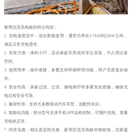
家用交流充电桩的特点包括：
1. 充电速度适中：适合家庭使用，通常功率在3.7kW到22kW之间，
满足日常充电需求。
2. 安装方便：体积小巧，适合家庭车库或停车位安装，不占用过多
空间。
3. 使用简单：操作便捷，多数支持即插即用功能，用户无需复杂操
作。
4. 安全性高：具备过流、过压、漏电保护等多重安全措施，确保充
电过程安全可靠。
5. 兼容性强：支持大多数电动汽车车型，适配性良好。
6. 智能化功能：部分型号支持手机APP远程控制，可预约充电、查看
充电状态等。
7. 经济实惠：相比直流快充桩，家用交流充电桩价格较低，且家庭