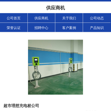
供应商机
公司首页
供应商机
关于我们
公司动态
荣誉认证
招聘中心
客户案例
产品知识
超市理想充电桩公司