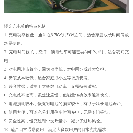
慢充充电桩的特点包括：
1. 充电功率较低，通常在3.7kW到7kW之间，适合家庭或长时间停放
场景使用。
2. 充电时间较长，充满一辆电动车可能需要6到12小时，适合夜间充
电。
3. 对电网冲击较小，因为功率低，对电网造成过大负担。
4. 安装成本较低，适合家庭或小区等场所安装。
5. 兼容性强，适用于大多数电动车，无需特殊适配。
6. 充电效率较高，虽然速度慢，但能量转换效率通常快充。
7. 电池损耗较小，慢充对电池的损害较低，有助于延长电池寿命。
8. 使用方便，可以充分利用停车时间充电，无需专门等待。
9. 安全性高，慢充过程中发热量小，减少了过热风险。
10. 适合日常通勤使用，满足大多数用户的日常充电需求。