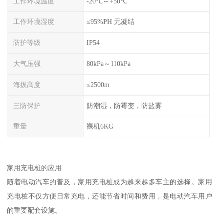
工作环境温度
-20℃～+50℃
工作环境湿度
≤95%PH 无凝结
防护等级
IP54
大气压强
80kPa～110kPa
海拔高度
≤2500m
三防保护
防潮湿，防霉变，防盐雾
重量
裸机6KG
家用充电桩的应用
随着电动汽车的普及，家用充电桩成为越来越多车主的选择。家用
充电桩不仅方便日常充电，还能节省时间和费用，是电动汽车用户
的重要配套设施。