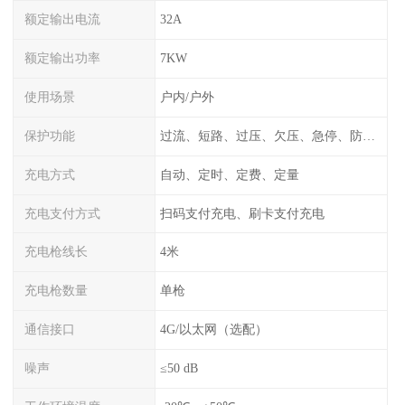
额定输出电流
32A
额定输出功率
7KW
使用场景
户内/户外
保护功能
过流、短路、过压、欠压、急停、防雷、漏电保护
充电方式
自动、定时、定费、定量
充电支付方式
扫码支付充电、刷卡支付充电
充电枪线长
4米
充电枪数量
单枪
通信接口
4G/以太网（选配）
噪声
≤50 dB