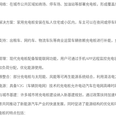
充电网络：在城市公共区域如商场、停车场、加油站等部署充电桩，形成覆
充电解决方案：家用充电桩安装在私人住宅或小区内，车主可以在夜间或停
运营支持：出租车、网约车、物流车队等商业运营车辆依赖充电桩进行补能
充电管理：现代充电桩配备智能联网功能，用户可通过手机APP远程监控充
和负荷分配，优化能源使用。
生能源整合：部分充电桩与太阳能、风能等可再生能源系统结合，利用清洁
备用电源：具备V2G（车辆到电网）技术的充电桩允许电动汽车在电网高峰
推动与城市基建：许多城市将充电桩建设纳入新基建规划，通过政策扶持加
景共同推动了新能源汽车产业的快速发展，同时促进了能源结构的优化和
电桩的特点包括：