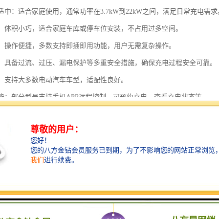
度适中：适合家庭使用，通常功率在3.7kW到22kW之间，满足日常充电需求
方便：体积小巧，适合家庭车库或停车位安装，不占用过多空间。
简单：操作便捷，多数支持即插即用功能，用户无需复杂操作。
性高：具备过流、过压、漏电保护等多重安全措施，确保充电过程安全可靠。
性强：支持大多数电动汽车车型，适配性良好。
化功能：部分型号支持手机APP远程控制，可预约充电、查看充电状态等。
实惠：相比直流快充桩，家用交流充电桩价格较低，且家庭用电成本更划算。
网负荷小：充电功率较低，对家庭电网冲击较小，适合长期使用。
简单：结构相对简单，故障率低，日常维护需求少。
保节能：利用夜间低谷电价充电，既经济又环保。