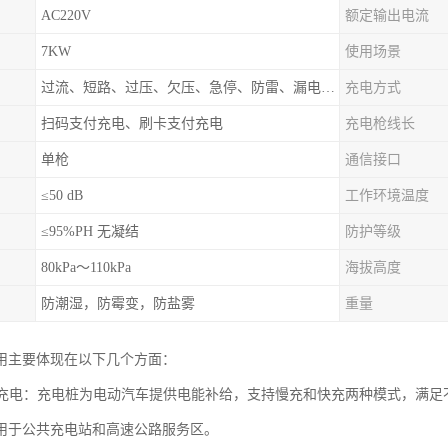
AC220V
额定输出电流
7KW
使用场景
过流、短路、过压、欠压、急停、防雷、漏电保护
充电方式
扫码支付充电、刷卡支付充电
充电枪线长
单枪
通信接口
≤50 dB
工作环境温度
≤95%PH 无凝结
防护等级
80kPa～110kPa
海拔高度
防潮湿，防霉变，防盐雾
重量
用主要体现在以下几个方面：
汽车充电：充电桩为电动汽车提供电能补给，支持慢充和快充两种模式，满
用于公共充电站和高速公路服务区。