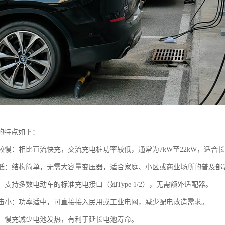
的特点如下：
速度较慢：相比直流快充，交流充电桩功率较低，通常为7kW至22kW，适
成本低：结构简单，无需大容量变压器，适合家庭、小区或商业场所的普及部
强：支持多数电动车的标准充电接口（如Type 1/2），无需额外适配器。
网冲击小：功率适中，可直接接入民用或工业电网，减少配电改造需求。
友好：慢充减少电池发热，有利于延长电池寿命。