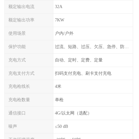
额定输出电流
32A
额定输出功率
7KW
使用场景
户内/户外
保护功能
过流、短路、过压、欠压、急停、防雷、漏电保护
充电方式
自动、定时、定费、定量
充电支付方式
扫码支付充电、刷卡支付充电
充电枪线长
4米
充电枪数量
单枪
通信接口
4G/以太网（选配）
噪声
≤50 dB