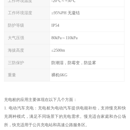
工作环境温度
-20℃～+50℃
工作环境湿度
≤95%PH 无凝结
防护等级
IP54
大气压强
80kPa～110kPa
海拔高度
≤2500m
三防保护
防潮湿，防霉变，防盐雾
重量
裸机6KG
充电桩的应用主要体现在以下几个方面：
1. 电动汽车充电：充电桩为电动汽车提供电能补给，支持慢充和快
充两种模式，满足不同场景下的充电需求。慢充适合家庭和办公场
所，快充适用于公共充电站和高速公路服务区。