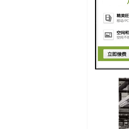
7. 节省
8. 环境适
9. 长期
10. 专
11. 美
12. 低噪
13. 可