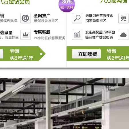
时间：免除前往公共充电站的时间，回家即充，次日满电出发。
应性强：具备防尘防水功能（通常IP54以上等级），适应户外安装需求。
经济性：虽然前期有购置安装成本，但长期使用比公共充电更经济。
属使用：避免公共充电桩排队问题，随时可用。
观设计：外观简洁，体积小巧，不影响住宅美观。
音运行：工作时噪音小，不影响家庭生活。
扩展性：部分型号支持太阳能系统接入或与家庭能源管理系统联动。