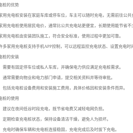
电桩的优势
性：家用充电桩安装在家庭车库或停车位，车主可以随时充电，无需前往公共
性：家用充电桩使用居民电价，通常比公共充电站更便宜，长期使用能节省不
性：家用充电桩由安装团队施工，符合安全标准，使用过程中更加可靠。
化：许多家用充电桩支持手机APP控制，可以远程监控充电状态、设置充电时
电桩的安装
条件：需要有固定停车位或私人车库，并确保电力供应满足充电桩需求。
流程：通常需要向物业和电力部门申请，提交相关资料并等待审批。
费用：包括充电桩设备费用和安装施工费用，具体价格因和安装条件而异。
电桩的使用
时间：建议在夜间低谷时段充电，既节省电费又减轻电网负担。
维护：定期检查充电桩状态，保持设备清洁干燥，避免人为损坏。
事项：充电时确保车辆和充电桩连接稳固，充电完成后及时拔下充电。