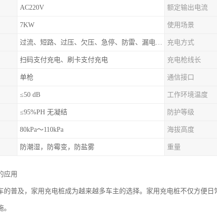
AC220V
额定输出电流
7KW
使用场景
过流、短路、过压、欠压、急停、防雷、漏电保护
充电方式
扫码支付充电、刷卡支付充电
充电枪线长
单枪
通信接口
≤50 dB
工作环境温度
≤95%PH 无凝结
防护等级
80kPa～110kPa
海拔高度
防潮湿，防霉变，防盐雾
重量
的应用
车的普及，家用充电桩成为越来越多车主的选择。家用充电桩不仅方便日
施。