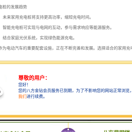
电桩的发展趋势
提升：未来家用充电桩将支持更高功率，缩短充电时间。
互动：智能充电桩可实现与电网的互动，参与需求响应等能源服务。
充电：结合家庭光伏系统，实现绿色能源充电。
作为电动汽车的重要配套设施，正在不断完善和发展。选择适合的家用充
的特点包括：
便捷：家用充电桩通常设计为壁挂式或立柱式，适合在家庭车库或停车位安
安全：配备过流保护、过压保护、漏电保护等多重安全措施，确保充电过程安
速度适中：相比公共快充桩，家用充电桩功率较低（常见为7kW或11kW）
成本低：利用家庭用电价格，尤其是夜间低谷电价，可大幅降低充电成本。
化管理：多数支持手机APP远程控制，可预约充电时间、查看充电状态、统计
性强：符合国际或标准，适配多数电动车型，部分型号支持多种充电接口。