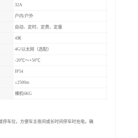
32A
户内/户外
自动、定时、定费、定量
4米
4G/以太网（选配）
-20℃～+50℃
IP54
≤2500m
裸机6KG
库或停车位，方便车主夜间或长时间停车时充电，确