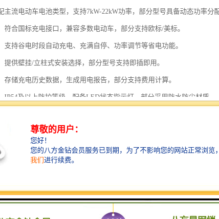
适配主流电动车电池类型，支持7kW-22kW功率，部分型号具备动态功率分
性强：符合国标充电接口，兼容多数电动车，部分支持欧标/美标。
模式：支持谷电时段自动充电、充满自停、功率调节等省电功能。
便捷：提供壁挂/立柱式安装选择，部分型号支持即插即用。
记录：存储充电历史数据，生成用电报告，部分支持费用计算。
计：IP54及以上防护等级，配备LED状态指示灯，部分采用防水防尘材质。
能：型号支持语音控制、OTA升级、车牌识别或NFC启动。
后服务：提供安装团队，部分包含设备保险或保修服务。