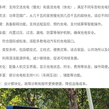
方式多样：支持交流充电（慢充）和直流充电（快充），满足不同车型和充电
功率灵活：功率范围广，从几千瓦的家用慢充到几百千瓦的超快充，适应不同
化管理：具备联网功能，支持远程监控、预约充电、支付结算等智能操作。
防护全面：内置过压、过流、漏电、防雷等保护机制，确保充电安全。
性强：符合国际或标准，适配多数电动汽车的充电接口。
便捷：类型多样，包括壁挂式、立柱式、便携式等，适合家庭、公共场所以及
环保：利用清洁能源供电，减少碳排放，促进可持续发展。
体验优化：配备人机交互界面，显示充电状态、时长、费用等信息，操作简便
功能丰富：部分充电桩支持V2G（车网互动）、储能等功能。
护方便：设计模块化，故障诊断和部件更换便捷，降低运维成本。