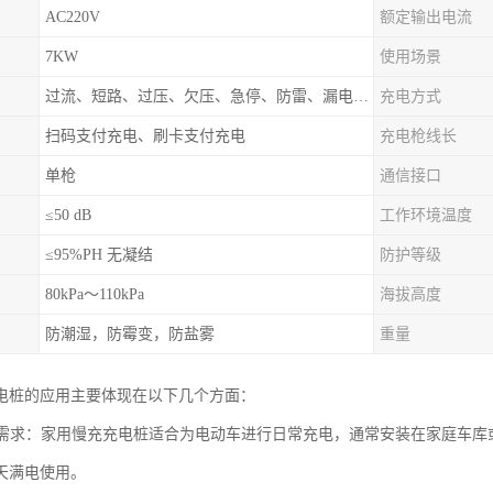
AC220V
额定输出电流
7KW
使用场景
过流、短路、过压、欠压、急停、防雷、漏电保护
充电方式
扫码支付充电、刷卡支付充电
充电枪线长
单枪
通信接口
≤50 dB
工作环境温度
≤95%PH 无凝结
防护等级
80kPa～110kPa
海拔高度
防潮湿，防霉变，防盐雾
重量
电桩的应用主要体现在以下几个方面：
充电需求：家用慢充充电桩适合为电动车进行日常充电，通常安装在家庭车
天满电使用。