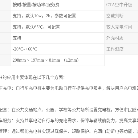
按时/按量/按功率/服务费
OTA空中升级
支持，默认10w，2h，参数可配置
空载判断
支持，默认65℃，可配置
较大充电时间
支持
外壳材质
-20°C~+60°C
工作湿度
298mm × 197mm × 81mm （±2mm）
桩的应用主要体现在以下几个方面：
自行车充电：自行车充电桩主要为电动自行车提供充电服务，解决用户充电
设施配套：在公共交通站点、公园、学校等公共场所设置充电桩，方便市民
电单车服务：支持共享电动自行车的充电需求，保障车辆续航能力，提高共
充电管理：通过智能充电桩实现过载保护、短路保护、充满自动断电等功能