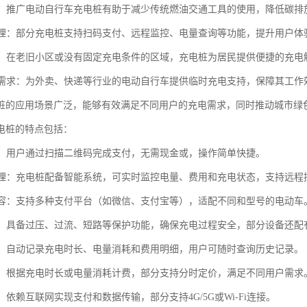
环保：推广电动自行车充电桩有助于减少传统燃油交通工具的使用，降低碳
化管理：部分充电桩支持扫码支付、远程监控、电量查询等功能，提升用户体
服务：在老旧小区或没有固定充电条件的区域，充电桩为居民提供便捷的充
充电需求：为外卖、快递等行业的电动自行车提供临时充电支持，保障其工作
桩的应用场景广泛，能够有效满足不同用户的充电需求，同时推动城市绿
电桩的特点包括：
支付：用户通过扫描二维码完成支付，无需现金或，操作简单快捷。
化管理：充电桩配备智能系统，可实时监控电量、费用和充电状态，支持远程
能兼容：支持多种支付平台（如微信、支付宝等），适配不同和型号的电动车
可靠：具备过压、过流、短路等保护功能，确保充电过程安全，部分设备还配
记录：自动记录充电时长、电量消耗和费用明细，用户可随时查询历史记录。
计费：根据充电时长或电量消耗计费，部分支持分时定价，满足不同用户需求
接：依赖互联网实现支付和数据传输，部分支持4G/5G或Wi-Fi连接。