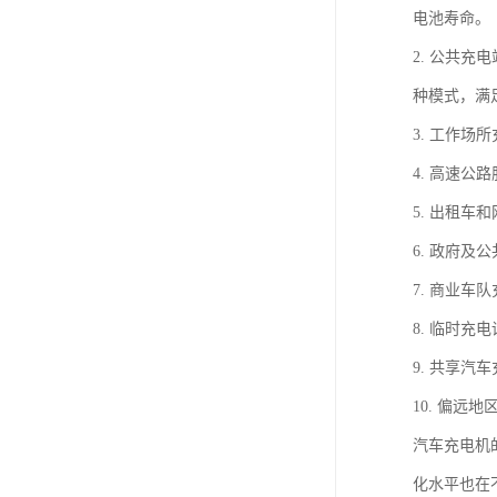
电池寿命。
2. 公共
种模式，满
3. 工作
4. 高速
5. 出租
6. 政府
7. 商业
8. 临时
9. 共享
10. 偏
汽车充电机
化水平也在