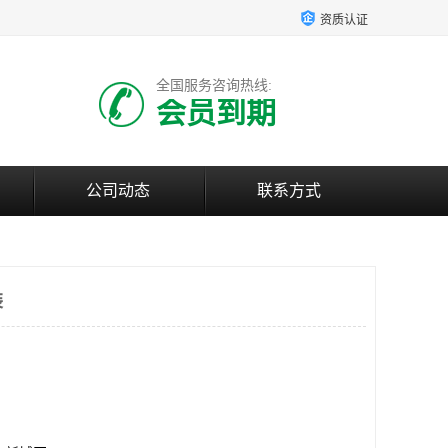
资质认证
全国服务咨询热线:
会员到期
公司动态
联系方式
装