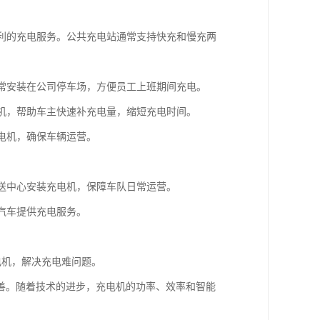
便利的充电服务。公共充电站通常支持快充和慢充两
通常安装在公司停车场，方便员工上班期间充电。
电机，帮助车主快速补充电量，缩短充电时间。
充电机，确保车辆运营。
。
配送中心安装充电机，保障车队日常运营。
动汽车提供充电服务。
电机，解决充电难问题。
善。随着技术的进步，充电机的功率、效率和智能