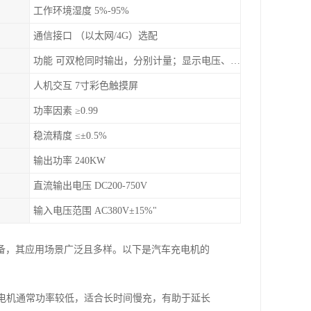
工作环境湿度 5%-95%
通信接口 （以太网/4G）选配
功能 可双枪同时输出，分别计量；显示电压、电流、充电电量
人机交互 7寸彩色触摸屏
功率因素 ≥0.99
稳流精度 ≤±0.5%
输出功率 240KW
直流输出电压 DC200-750V
输入电压范围 AC380V±15%"
设备，其应用场景广泛且多样。以下是汽车充电机的
充电机通常功率较低，适合长时间慢充，有助于延长