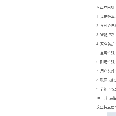
汽车充电机
1. 充电
2. 多种
3. 智能
4. 安全
5. 兼容性
6. 耐用
7. 用户
8. 联网
9. 节能
10. 可
这些特点使