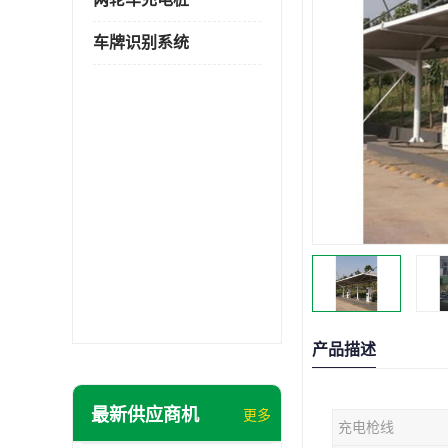
车牌识别系统
产品描述
最新供应商机
更多
充电枪线