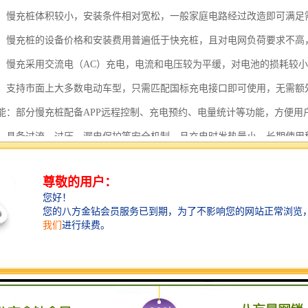
简便：慢充桩体积较小，安装条件相对宽松，一般家庭电路经过改造即可满
较低：慢充桩的设备价格和安装费用普遍低于快充桩，且对电网负荷要求不
友好：慢充采用交流电（AC）充电，电流和电压较为平缓，对电池的损耗较
性强：支持市面上大多数电动车型，只需匹配国标充电接口即可使用，无需额
化功能：部分慢充桩配备APP远程控制、充电预约、电量统计等功能，方便
可靠：具备过流、过压、漏电保护等安全机制，且充电时发热量小，长期使用
固定车位：需配合私人停车位安装，临时停车或公共区域使用受限。
经济：可利用家庭低谷电价时段充电，降低用车成本。
需专门维护：结构简单，日常无需特别维护，定期检查即可。