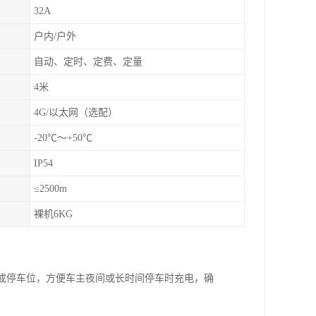
32A
户内/户外
自动、定时、定费、定量
4米
4G/以太网（选配）
-20℃～+50℃
IP54
≤2500m
裸机6KG
库或停车位，方便车主夜间或长时间停车时充电，确