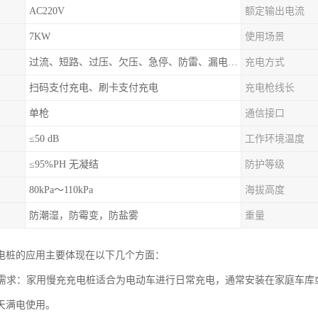
AC220V
额定输出电流
7KW
使用场景
过流、短路、过压、欠压、急停、防雷、漏电保护
充电方式
扫码支付充电、刷卡支付充电
充电枪线长
单枪
通信接口
≤50 dB
工作环境温度
≤95%PH 无凝结
防护等级
80kPa～110kPa
海拔高度
防潮湿，防霉变，防盐雾
重量
电桩的应用主要体现在以下几个方面：
充电需求：家用慢充充电桩适合为电动车进行日常充电，通常安装在家庭车
天满电使用。