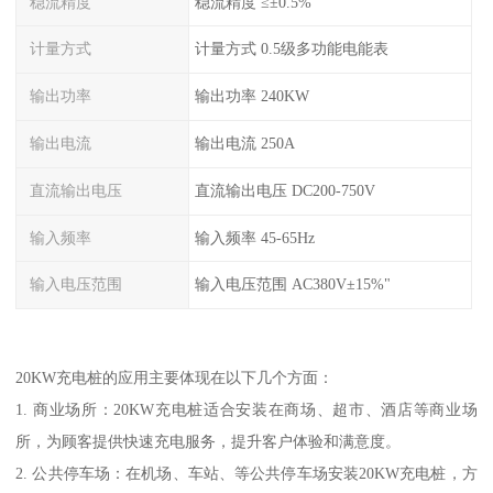
稳流精度
稳流精度 ≤±0.5%
计量方式
计量方式 0.5级多功能电能表
输出功率
输出功率 240KW
输出电流
输出电流 250A
直流输出电压
直流输出电压 DC200-750V
输入频率
输入频率 45-65Hz
输入电压范围
输入电压范围 AC380V±15%"
20KW充电桩的应用主要体现在以下几个方面：
1. 商业场所：20KW充电桩适合安装在商场、超市、酒店等商业场
所，为顾客提供快速充电服务，提升客户体验和满意度。
2. 公共停车场：在机场、车站、等公共停车场安装20KW充电桩，方