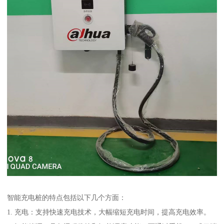
智能充电桩的特点包括以下几个方面：
1. 充电：支持快速充电技术，大幅缩短充电时间，提高充电效率。