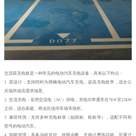
交流双充电桩是一种常见的电动汽车充电设备，具有以下特点：
1. 双设计：支持同时为两辆电动汽车充电，提高充电效率，适合公
共场所或高需求场景。
2. 交流充电：采用交流电（AC）供电，充电功率通常在7kW至22kW
之间，适合家庭、商业区或停车场等场所。
3. 兼容性强：支持多种充电标准（如国标、欧标等），适配不同和
型号的电动汽车。
4. 智能管理：具备远程监控、故障诊断、充电计费等功能，可通过