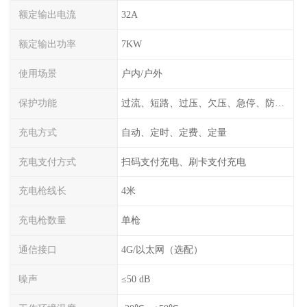
额定输出电流
32A
额定输出功率
7KW
使用场景
户内/户外
保护功能
过流、短路、过压、欠压、急停、防雷、漏电保护
充电方式
自动、定时、定费、定量
充电支付方式
扫码支付充电、刷卡支付充电
充电枪线长
4米
充电枪数量
单枪
通信接口
4G/以太网（选配）
噪声
≤50 dB