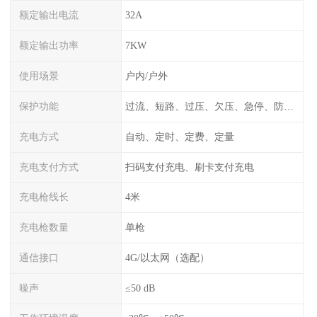
额定输出电流
32A
额定输出功率
7KW
使用场景
户内/户外
保护功能
过流、短路、过压、欠压、急停、防雷、漏电保护
充电方式
自动、定时、定费、定量
充电支付方式
扫码支付充电、刷卡支付充电
充电枪线长
4米
充电枪数量
单枪
通信接口
4G/以太网（选配）
噪声
≤50 dB