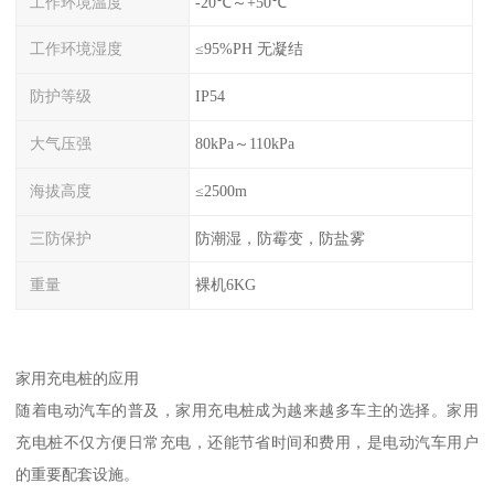
工作环境温度
-20℃～+50℃
工作环境湿度
≤95%PH 无凝结
防护等级
IP54
大气压强
80kPa～110kPa
海拔高度
≤2500m
三防保护
防潮湿，防霉变，防盐雾
重量
裸机6KG
家用充电桩的应用
随着电动汽车的普及，家用充电桩成为越来越多车主的选择。家用
充电桩不仅方便日常充电，还能节省时间和费用，是电动汽车用户
的重要配套设施。