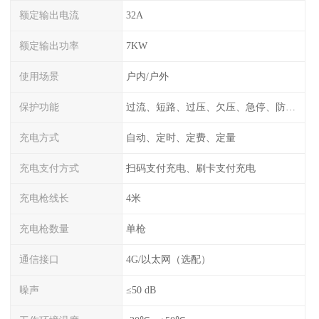
额定输出电流
32A
额定输出功率
7KW
使用场景
户内/户外
保护功能
过流、短路、过压、欠压、急停、防雷、漏电保护
充电方式
自动、定时、定费、定量
充电支付方式
扫码支付充电、刷卡支付充电
充电枪线长
4米
充电枪数量
单枪
通信接口
4G/以太网（选配）
噪声
≤50 dB