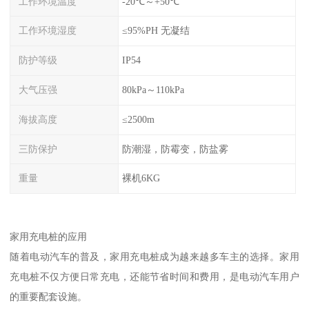
工作环境温度
-20℃～+50℃
工作环境湿度
≤95%PH 无凝结
防护等级
IP54
大气压强
80kPa～110kPa
海拔高度
≤2500m
三防保护
防潮湿，防霉变，防盐雾
重量
裸机6KG
家用充电桩的应用
随着电动汽车的普及，家用充电桩成为越来越多车主的选择。家用
充电桩不仅方便日常充电，还能节省时间和费用，是电动汽车用户
的重要配套设施。