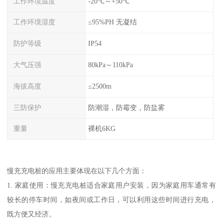
工作环境温度
-20℃～+50℃
工作环境湿度
≤95%PH 无凝结
防护等级
IP54
大气压强
80kPa～110kPa
海拔高度
≤2500m
三防保护
防潮湿，防霉变，防盐雾
重量
裸机6KG
慢充充电桩的应用主要体现在以下几个方面：
1. 家庭使用：慢充充电桩适合家庭用户安装，因为家庭用车通常有
较长的停车时间，如夜间或工作日，可以利用这些时间进行充电，
既方便又经济。