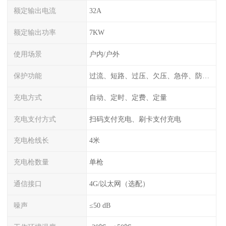
额定输出电流
32A
额定输出功率
7KW
使用场景
户内/户外
保护功能
过流、短路、过压、欠压、急停、防雷、漏电保护
充电方式
自动、定时、定费、定量
充电支付方式
扫码支付充电、刷卡支付充电
充电枪线长
4米
充电枪数量
单枪
通信接口
4G/以太网（选配）
噪声
≤50 dB