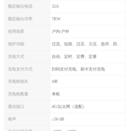
额定输出电流
32A
额定输出功率
7KW
使用场景
户内/户外
保护功能
过流、短路、过压、欠压、急停、防雷、漏电保护
充电方式
自动、定时、定费、定量
充电支付方式
扫码支付充电、刷卡支付充电
充电枪线长
4米
充电枪数量
单枪
通信接口
4G/以太网（选配）
噪声
≤50 dB