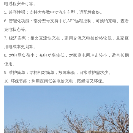
电过程安全可靠。
5. 兼容性强：支持大多数电动汽车车型，适配性良好。
6. 智能化功能：部分型号支持手机APP远程控制，可预约充电、查看
充电状态等。
7. 经济实惠：相比直流快充桩，家用交流充电桩价格较低，且家庭
用电成本更划算。
8. 对电网负荷小：充电功率较低，对家庭电网冲击较小，适合长期
使用。
9. 维护简单：结构相对简单，故障率低，日常维护需求少。
10. 环保节能：利用夜间低谷电价充电，既经济又环保。