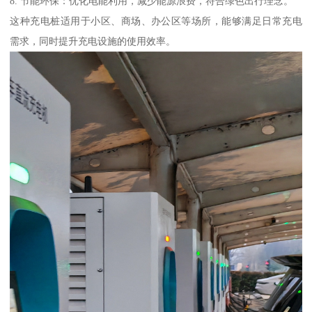
8. 节能环保：优化电能利用，减少能源浪费，符合绿色出行理念。
这种充电桩适用于小区、商场、办公区等场所，能够满足日常充电
需求，同时提升充电设施的使用效率。