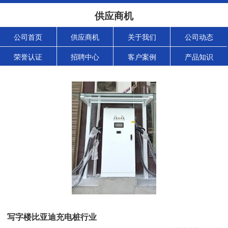
供应商机
公司首页
供应商机
关于我们
公司动态
荣誉认证
招聘中心
客户案例
产品知识
写字楼比亚迪充电桩行业