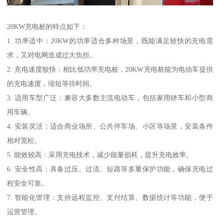
20KW充电桩的特点如下：
1. 功率适中：20KW的功率适合多种场景，既能满足较快的充电需
求，又对电网造成过大负担。
2. 充电速度较快：相比低功率充电桩，20KW充电桩能为电动车提供
的充电速度，缩短等待时间。
3. 适用车型广泛：兼容大多数主流电动车，包括家用轿车和小型商
用车辆。
4. 安装灵活：适合商业场所、公共停车场、小区等场景，安装条件
相对宽松。
5. 能效较高：采用充电技术，减少能量损耗，提升充电效率。
6. 安全性高：具备过压、过流、短路等多重保护功能，确保充电过
程安全可靠。
7. 智能化管理：支持远程监控、支付结算、数据统计等功能，便于
运营管理。