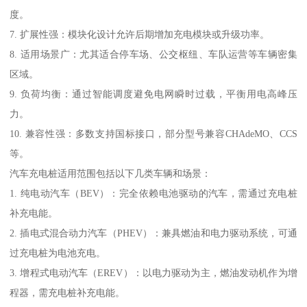
度。
7. 扩展性强：模块化设计允许后期增加充电模块或升级功率。
8. 适用场景广：尤其适合停车场、公交枢纽、车队运营等车辆密集
区域。
9. 负荷均衡：通过智能调度避免电网瞬时过载，平衡用电高峰压
力。
10. 兼容性强：多数支持国标接口，部分型号兼容CHAdeMO、CCS
等。
汽车充电桩适用范围包括以下几类车辆和场景：
1. 纯电动汽车（BEV）：完全依赖电池驱动的汽车，需通过充电桩
补充电能。
2. 插电式混合动力汽车（PHEV）：兼具燃油和电力驱动系统，可通
过充电桩为电池充电。
3. 增程式电动汽车（EREV）：以电力驱动为主，燃油发动机作为增
程器，需充电桩补充电能。