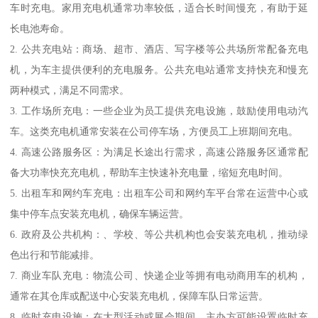
车时充电。家用充电机通常功率较低，适合长时间慢充，有助于延
长电池寿命。
2. 公共充电站：商场、超市、酒店、写字楼等公共场所常配备充电
机，为车主提供便利的充电服务。公共充电站通常支持快充和慢充
两种模式，满足不同需求。
3. 工作场所充电：一些企业为员工提供充电设施，鼓励使用电动汽
车。这类充电机通常安装在公司停车场，方便员工上班期间充电。
4. 高速公路服务区：为满足长途出行需求，高速公路服务区通常配
备大功率快充充电机，帮助车主快速补充电量，缩短充电时间。
5. 出租车和网约车充电：出租车公司和网约车平台常在运营中心或
集中停车点安装充电机，确保车辆运营。
6. 政府及公共机构：、学校、等公共机构也会安装充电机，推动绿
色出行和节能减排。
7. 商业车队充电：物流公司、快递企业等拥有电动商用车的机构，
通常在其仓库或配送中心安装充电机，保障车队日常运营。
8. 临时充电设施：在大型活动或展会期间，主办方可能设置临时充