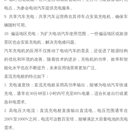
电点，为参会电动汽车提供充电服务。
9. 共享汽车充电：共享汽车运营商在其停车点安装充电机，确保车
辆随时可用。
10. 偏远地区充电：为扩大电动汽车使用范围，一些偏远地区或旅游
景区也会安装充电机，解决充电难问题。
汽车充电机的应用不仅推动了电动汽车的普及，还促进了能源结构
的优化和环境的改善。随着技术的进步，充电机的功率、效率和智
能化水平也在不断提升，未来应用场景将更加广泛。
直流充电桩的特点如下：
1. 充电速度快：直流充电桩采用高功率输出，能够为电动汽车快速
充电，通常在30分钟至1小时内可充至80%电量，适合长途出行或紧
急补电需求。
2. 高电压大电流：直流充电桩直接输出直流电，电压范围通常在
200V至1000V之间，电流可达数百安培，能够满足大容量电池的充电
需求。