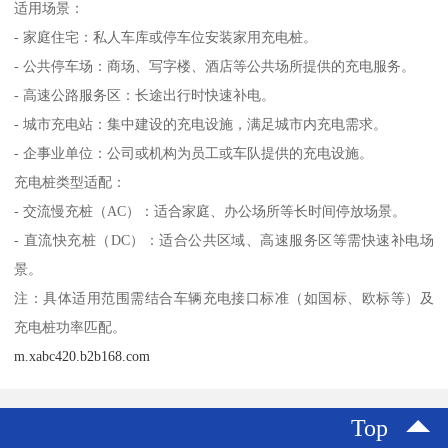
适用场景：
- 家庭住宅：私人车库或停车位安装家用充电桩。
- 公共停车场：商场、写字楼、酒店等公共场所提供的充电服务。
- 高速公路服务区：长途出行时快速补电。
- 城市充电站：集中建设的充电设施，满足城市内充电需求。
- 企事业单位：公司或机构为员工或车队提供的充电设施。
充电桩类型适配：
- 交流慢充桩（AC）：适合家庭、办公场所等长时间停放场景。
- 直流快充桩（DC）：适合公共区域、高速服务区等需快速补电场
景。
注：具体适用范围需结合车辆充电接口标准（如国标、欧标等）及
充电桩功率匹配。
m.xabc420.b2b168.com
Top