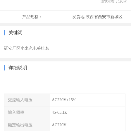
浏览次数：
196
次
产品规格：
发货地:
陕西省西安市新城区
关键词
延安厂区小米充电桩排名
详细说明
交流输入电压
AC220V±15%
输入频率
45-65HZ
额定输出电压
AC220V