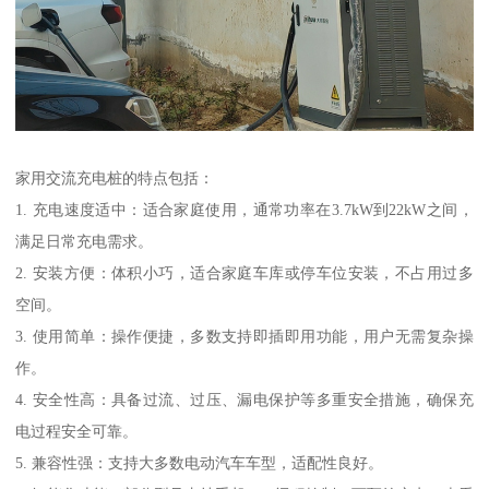
家用交流充电桩的特点包括：
1. 充电速度适中：适合家庭使用，通常功率在3.7kW到22kW之间，
满足日常充电需求。
2. 安装方便：体积小巧，适合家庭车库或停车位安装，不占用过多
空间。
3. 使用简单：操作便捷，多数支持即插即用功能，用户无需复杂操
作。
4. 安全性高：具备过流、过压、漏电保护等多重安全措施，确保充
电过程安全可靠。
5. 兼容性强：支持大多数电动汽车车型，适配性良好。