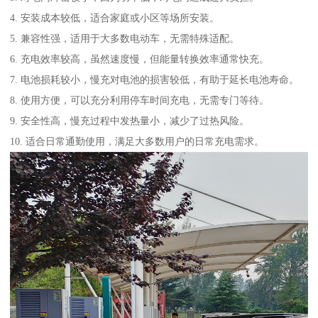
4. 安装成本较低，适合家庭或小区等场所安装。
5. 兼容性强，适用于大多数电动车，无需特殊适配。
6. 充电效率较高，虽然速度慢，但能量转换效率通常快充。
7. 电池损耗较小，慢充对电池的损害较低，有助于延长电池寿命。
8. 使用方便，可以充分利用停车时间充电，无需专门等待。
9. 安全性高，慢充过程中发热量小，减少了过热风险。
10. 适合日常通勤使用，满足大多数用户的日常充电需求。