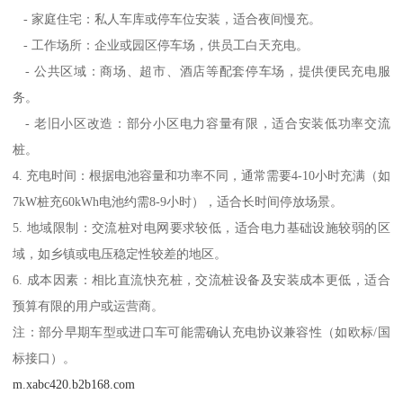
- 家庭住宅：私人车库或停车位安装，适合夜间慢充。
- 工作场所：企业或园区停车场，供员工白天充电。
- 公共区域：商场、超市、酒店等配套停车场，提供便民充电服
务。
- 老旧小区改造：部分小区电力容量有限，适合安装低功率交流
桩。
4. 充电时间：根据电池容量和功率不同，通常需要4-10小时充满（如
7kW桩充60kWh电池约需8-9小时），适合长时间停放场景。
5. 地域限制：交流桩对电网要求较低，适合电力基础设施较弱的区
域，如乡镇或电压稳定性较差的地区。
6. 成本因素：相比直流快充桩，交流桩设备及安装成本更低，适合
预算有限的用户或运营商。
注：部分早期车型或进口车可能需确认充电协议兼容性（如欧标/国
标接口）。
m.xabc420.b2b168.com