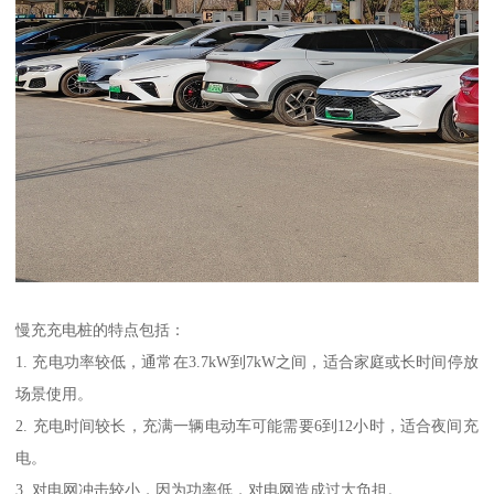
慢充充电桩的特点包括：
1. 充电功率较低，通常在3.7kW到7kW之间，适合家庭或长时间停放
场景使用。
2. 充电时间较长，充满一辆电动车可能需要6到12小时，适合夜间充
电。
3. 对电网冲击较小，因为功率低，对电网造成过大负担。