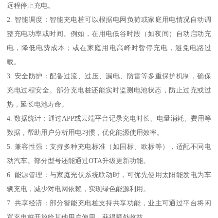
远程停止充电。
2. 智能调度：智能充电桩可以根据电网负荷或家庭用电情况自动调
整充电功率或时间。例如，在用电低谷时段（如夜间）自动启动充
电，降低电费成本；或在家庭用电高峰时暂停充电，避免电路过
载。
3. 安全防护：配备过流、过压、漏电、防雷等多重保护机制，确保
充电过程安全。部分充电桩还能实时监测电池状态，防止过充或过
热，延长电池寿命。
4. 数据统计：通过APP或云端平台记录充电时长、电量消耗、费用等
数据，帮助用户分析用电习惯，优化能源使用效率。
5. 兼容性强：支持多种充电标准（如国标、欧标等），适配不同电
动汽车。部分型号还能通过OTA升级更新功能。
6. 能源管理：与家庭光伏系统联动时，可优先使用太阳能发电为车
辆充电，减少对电网依赖，实现绿色能源利用。
7. 共享经济：部分智能充电桩支持共享功能，业主可通过平台将闲
置充电桩开放给其他用户使用，获得额外收益。