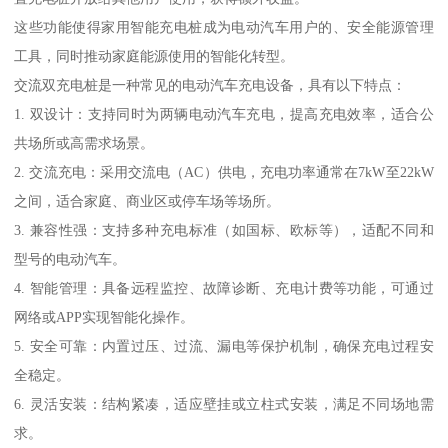
这些功能使得家用智能充电桩成为电动汽车用户的、安全能源管理
工具，同时推动家庭能源使用的智能化转型。
交流双充电桩是一种常见的电动汽车充电设备，具有以下特点：
1. 双设计：支持同时为两辆电动汽车充电，提高充电效率，适合公
共场所或高需求场景。
2. 交流充电：采用交流电（AC）供电，充电功率通常在7kW至22kW
之间，适合家庭、商业区或停车场等场所。
3. 兼容性强：支持多种充电标准（如国标、欧标等），适配不同和
型号的电动汽车。
4. 智能管理：具备远程监控、故障诊断、充电计费等功能，可通过
网络或APP实现智能化操作。
5. 安全可靠：内置过压、过流、漏电等保护机制，确保充电过程安
全稳定。
6. 灵活安装：结构紧凑，适应壁挂或立柱式安装，满足不同场地需
求。