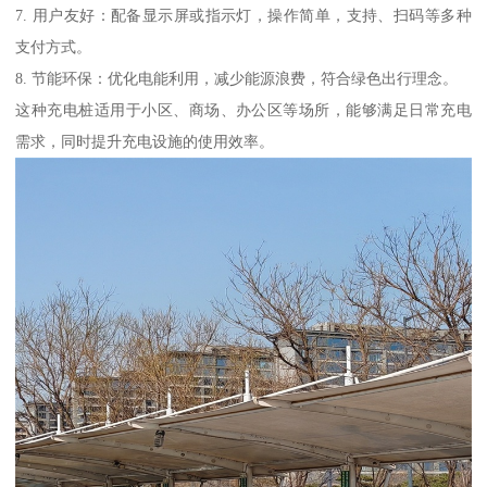
7. 用户友好：配备显示屏或指示灯，操作简单，支持、扫码等多种
支付方式。
8. 节能环保：优化电能利用，减少能源浪费，符合绿色出行理念。
这种充电桩适用于小区、商场、办公区等场所，能够满足日常充电
需求，同时提升充电设施的使用效率。