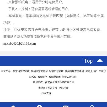
- 支持预约充电：适用于分时电价用户。
- 手机APP控制：适合需要远程管理的用户。
- 车桩联动：需车辆与充电桩协议匹配（如特斯拉、比亚迪等专属
功能）。
注意：具体安装需符合当地电力规范，老旧小区可能需电路改造。
商用场所或大功率直流快充桩不属于家用范畴。
m.xabc420.b2b168.com
Top
主营产品：停车场管理系统 智能汽车充电桩 智能门禁系统 智能电瓶车充电桩 智能人行门 车牌识
别系统 智能道闸 智能通道闸 智能人脸识别
版权所有：西安百成电子科技有限公司
电脑版
|
投诉举报
|
网站地图
技术支持：
八方资源网