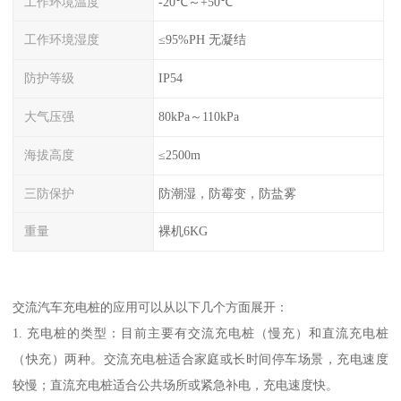
工作环境温度
-20℃～+50℃
工作环境湿度
≤95%PH 无凝结
防护等级
IP54
大气压强
80kPa～110kPa
海拔高度
≤2500m
三防保护
防潮湿，防霉变，防盐雾
重量
裸机6KG
交流汽车充电桩的应用可以从以下几个方面展开：
1. 充电桩的类型：目前主要有交流充电桩（慢充）和直流充电桩
（快充）两种。交流充电桩适合家庭或长时间停车场景，充电速度
较慢；直流充电桩适合公共场所或紧急补电，充电速度快。