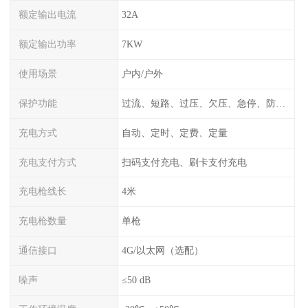
额定输出电流
32A
额定输出功率
7KW
使用场景
户内/户外
保护功能
过流、短路、过压、欠压、急停、防雷、漏电保护
充电方式
自动、定时、定费、定量
充电支付方式
扫码支付充电、刷卡支付充电
充电枪线长
4米
充电枪数量
单枪
通信接口
4G/以太网（选配）
噪声
≤50 dB