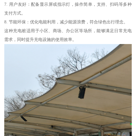
7. 用户友好：配备显示屏或指示灯，操作简单，支持、扫码等多种
支付方式。
8. 节能环保：优化电能利用，减少能源浪费，符合绿色出行理念。
这种充电桩适用于小区、商场、办公区等场所，能够满足日常充电
需求，同时提升充电设施的使用效率。