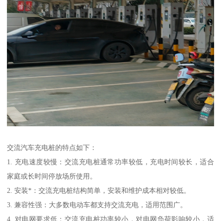
交流汽车充电桩的特点如下：
1. 充电速度较慢：交流充电桩通常功率较低，充电时间较长，适合
家庭或长时间停放场所使用。
2. 安装*：交流充电桩结构简单，安装和维护成本相对较低。
3. 兼容性强：大多数电动车都支持交流充电，适用范围广。
4. 对电网要求低：交流充电桩功率较小，对电网负荷影响较小，适