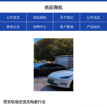
供应商机
公司首页
供应商机
关于我们
公司动态
荣誉认证
招聘中心
客户案例
产品知识
西安机场交流充电桩行业