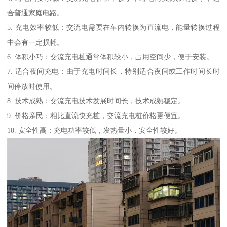
合普通家庭电路。
5. 充电效率较低：交流电需要在车内转换为直流电，能量转换过程
中会有一定损耗。
6. 体积小巧：交流充电桩通常体积较小，占用空间少，便于安装。
7. 适合夜间充电：由于充电时间长，特别适合夜间或工作时间长时
间停放时使用。
8. 技术成熟：交流充电技术发展时间长，技术成熟稳定。
9. 价格亲民：相比直流快充桩，交流充电桩价格更便宜。
10. 安全性高：充电功率较低，发热量小，安全性较好。