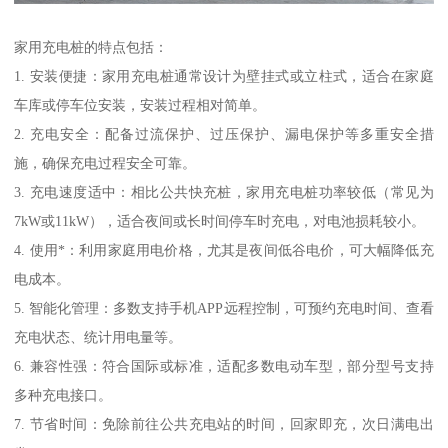
家用充电桩的特点包括：
1. 安装便捷：家用充电桩通常设计为壁挂式或立柱式，适合在家庭
车库或停车位安装，安装过程相对简单。
2. 充电安全：配备过流保护、过压保护、漏电保护等多重安全措
施，确保充电过程安全可靠。
3. 充电速度适中：相比公共快充桩，家用充电桩功率较低（常见为
7kW或11kW），适合夜间或长时间停车时充电，对电池损耗较小。
4. 使用*：利用家庭用电价格，尤其是夜间低谷电价，可大幅降低充
电成本。
5. 智能化管理：多数支持手机APP远程控制，可预约充电时间、查看
充电状态、统计用电量等。
6. 兼容性强：符合国际或标准，适配多数电动车型，部分型号支持
多种充电接口。
7. 节省时间：免除前往公共充电站的时间，回家即充，次日满电出