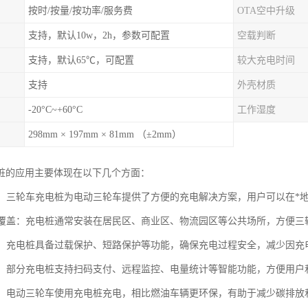
按时/按量/按功率/服务费
OTA空中升级
支持，默认10w，2h，参数可配置
空载判断
支持，默认65℃，可配置
较大充电时间
支持
外壳材质
-20°C~+60°C
工作湿度
298mm × 197mm × 81mm （±2mm）
桩的应用主要体现在以下几个方面：
充电：三轮车充电桩为电动三轮车提供了方便的充电解决方案，用户可以在*
区域覆盖：充电桩通常安装在居民区、商业区、物流园区等公共场所，方便
可靠：充电桩具备过载保护、短路保护等功能，确保充电过程安全，减少因
管理：部分充电桩支持扫码支付、远程监控、电量统计等智能功能，方便用
节能：电动三轮车使用充电桩充电，相比燃油车辆更环保，有助于减少碳排放