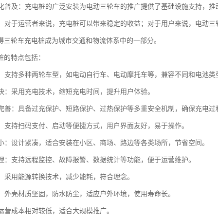
电动化普及：充电桩的广泛安装为电动三轮车的推广提供了基础设施支持，
效益：对于运营者来说，充电桩可以带来稳定的收益；对于用户来说，电动
得三轮车充电桩成为城市交通和物流体系中的一部分。
桩的特点包括：
性强：支持多种两轮车型，如电动自行车、电动摩托车等，兼容不同和电池类
速度快：采用充电技术，缩短充电时间，提升用户体验。
防护完善：具备过充保护、短路保护、过热保护等多重安全机制，确保充电过
简便：支持扫码支付、启动等便捷方式，用户界面友好，易于操作。
面积小：设计紧凑，适合安装在小区、商场、路边等各类场所，节省空间。
化管理：支持远程监控、故障报警、数据统计等功能，便于运营维护。
环保：采用能源转换技术，减少能耗，符合理念。
性强：外壳材质坚固，防水防尘，适应户外环境，使用寿命长。
设和运营成本相对较低，适合大规模推广。