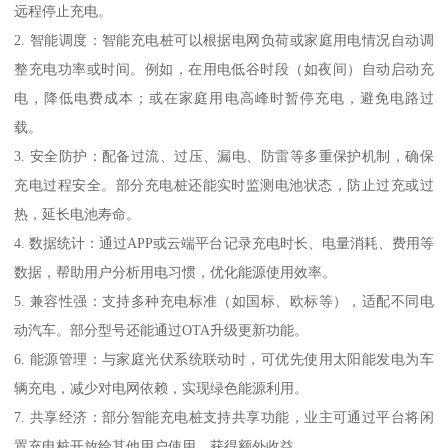
远程停止充电。
2. 智能调度：智能充电桩可以根据电网负荷或家庭用电情况自动调
整充电功率或时间。例如，在用电低谷时段（如夜间）自动启动充
电，降低电费成本；或在家庭用电高峰时暂停充电，避免电路过
载。
3. 安全防护：配备过流、过压、漏电、防雷等多重保护机制，确保
充电过程安全。部分充电桩还能实时监测电池状态，防止过充或过
热，延长电池寿命。
4. 数据统计：通过APP或云端平台记录充电时长、电量消耗、费用等
数据，帮助用户分析用电习惯，优化能源使用效率。
5. 兼容性强：支持多种充电标准（如国标、欧标等），适配不同电
动汽车。部分型号还能通过OTA升级更新功能。
6. 能源管理：与家庭光伏系统联动时，可优先使用太阳能发电为车
辆充电，减少对电网依赖，实现绿色能源利用。
7. 共享经济：部分智能充电桩支持共享功能，业主可通过平台将闲
置充电桩开放给其他用户使用，获得额外收益。