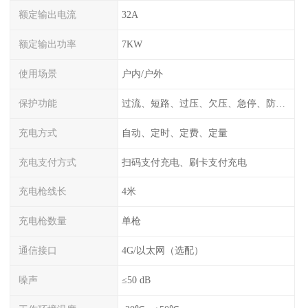
额定输出电流
32A
额定输出功率
7KW
使用场景
户内/户外
保护功能
过流、短路、过压、欠压、急停、防雷、漏电保护
充电方式
自动、定时、定费、定量
充电支付方式
扫码支付充电、刷卡支付充电
充电枪线长
4米
充电枪数量
单枪
通信接口
4G/以太网（选配）
噪声
≤50 dB