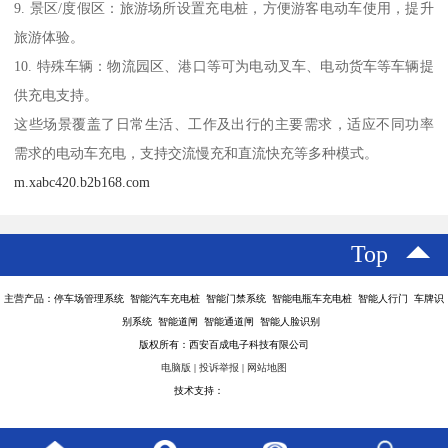
9. 景区/度假区：旅游场所设置充电桩，方便游客电动车使用，提升
旅游体验。
10. 特殊车辆：物流园区、港口等可为电动叉车、电动货车等车辆提
供充电支持。
这些场景覆盖了日常生活、工作及出行的主要需求，适应不同功率
需求的电动车充电，支持交流慢充和直流快充等多种模式。
m.xabc420.b2b168.com
Top
主营产品：停车场管理系统 智能汽车充电桩 智能门禁系统 智能电瓶车充电桩 智能人行门 车牌识
别系统 智能道闸 智能通道闸 智能人脸识别
版权所有：西安百成电子科技有限公司
电脑版
|
投诉举报
|
网站地图
技术支持：
八方资源网