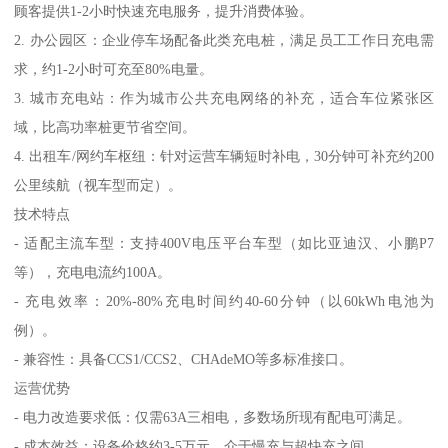
顾客提供1-2小时快速充电服务，提升消费体验。
2. 办公园区：企业停车场配备此类充电桩，满足员工工作日充电需
求，约1-2小时可充至80%电量。
3. 城市充电站：作为城市公共充电网络的补充，适合车位紧张区
域，比高功率桩更节省空间。
4. 出租车/网约车枢纽：针对运营车辆短时补电，30分钟可补充约200
公里续航（视车型而定）。
技术特点
- 适配主流车型：支持400V电压平台车型（如比亚迪汉、小鹏P7
等），充电电流约100A。
- 充电效率：20%-80%充电时间约40-60分钟（以60kWh电池为
例）。
- 兼容性：具备CCS1/CCS2、CHAdeMO等多标准接口。
运营优势
- 电力改造要求低：仅需63A三相电，多数场所现有配电可满足。
- 成本效益：设备价格约3-5万元，介于慢充与超快充之间。