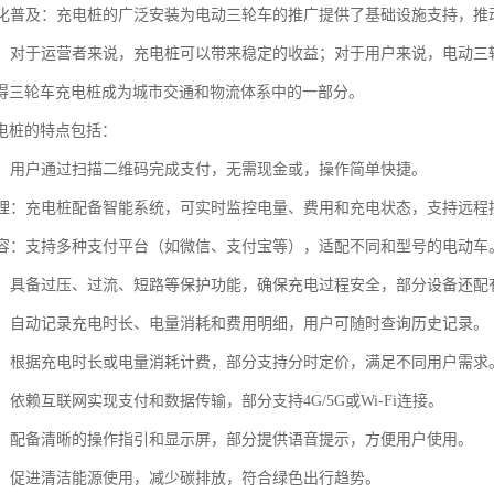
电动化普及：充电桩的广泛安装为电动三轮车的推广提供了基础设施支持，
效益：对于运营者来说，充电桩可以带来稳定的收益；对于用户来说，电动
得三轮车充电桩成为城市交通和物流体系中的一部分。
电桩的特点包括：
支付：用户通过扫描二维码完成支付，无需现金或，操作简单快捷。
化管理：充电桩配备智能系统，可实时监控电量、费用和充电状态，支持远程
能兼容：支持多种支付平台（如微信、支付宝等），适配不同和型号的电动车
可靠：具备过压、过流、短路等保护功能，确保充电过程安全，部分设备还配
记录：自动记录充电时长、电量消耗和费用明细，用户可随时查询历史记录。
计费：根据充电时长或电量消耗计费，部分支持分时定价，满足不同用户需求
接：依赖互联网实现支付和数据传输，部分支持4G/5G或Wi-Fi连接。
友好：配备清晰的操作指引和显示屏，部分提供语音提示，方便用户使用。
环保：促进清洁能源使用，减少碳排放，符合绿色出行趋势。