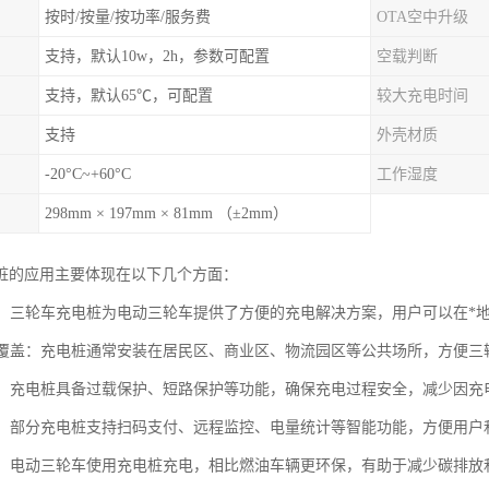
按时/按量/按功率/服务费
OTA空中升级
支持，默认10w，2h，参数可配置
空载判断
支持，默认65℃，可配置
较大充电时间
支持
外壳材质
-20°C~+60°C
工作湿度
298mm × 197mm × 81mm （±2mm）
桩的应用主要体现在以下几个方面：
充电：三轮车充电桩为电动三轮车提供了方便的充电解决方案，用户可以在*
区域覆盖：充电桩通常安装在居民区、商业区、物流园区等公共场所，方便
可靠：充电桩具备过载保护、短路保护等功能，确保充电过程安全，减少因
管理：部分充电桩支持扫码支付、远程监控、电量统计等智能功能，方便用
节能：电动三轮车使用充电桩充电，相比燃油车辆更环保，有助于减少碳排放