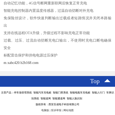
自动记忆功能，4G信号断网重新联网后恢复正常充电
智能充电控制器内置温度传感器，过温自动切断对外充电
免保险丝设计，软件快速判断输出过载或者短路情况并关闭本路输
出
支持在线远程OTA升级，升级过程不影响充电正常功能
过载、过压、过流自动切断充电口输出，不使用时充电口断电确保
安全
标配雷击保护和供电电源过压保护
m.xabc420.b2b168.com
Top
主营产品：停车场管理系统 智能汽车充电桩 智能门禁系统 智能电瓶车充电桩 智能人行门 车牌识
别系统 智能道闸 智能通道闸 智能人脸识别
版权所有：西安百成电子科技有限公司
电脑版
|
投诉举报
|
网站地图