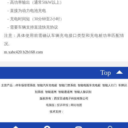
- 高功率输出（通常50kW以上）
- 直接为动力电池充电
- 充电时间短（30分钟至2小时）
- 需要车辆支持直流快充协议
注意：具体使用前需确认车辆充电接口类型和充电桩功率匹配情
况。
m.xabc420.b2b168.com
Top
主营产品：停车场管理系统 智能汽车充电桩 智能门禁系统 智能电瓶车充电桩 智能人行门 车牌识
别系统 智能道闸 智能通道闸 智能人脸识别
版权所有：西安百成电子科技有限公司
电脑版
|
投诉举报
|
网站地图
技术支持：
八方资源网