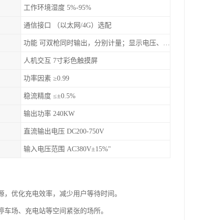
工作环境湿度 5%-95%
通信接口 （以太网/4G）选配
功能 可双枪同时输出，分别计量；显示电压、电流、充电电量
人机交互 7寸彩色触摸屏
功率因素 ≥0.99
稳流精度 ≤±0.5%
输出功率 240KW
直流输出电压 DC200-750V
输入电压范围 AC380V±15%"
资源，优化充电效率，减少用户等待时间。
合停车场、充电站等空间紧张的场所。