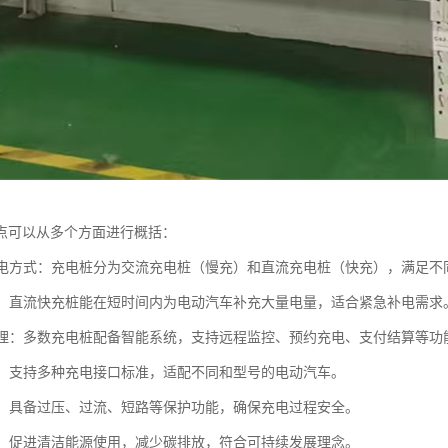
点可以从多个方面进行概括：
化充电方式：充电桩分为交流充电桩（慢充）和直流充电桩（快充），满足
速度：直流快充桩能在短时间内为电动汽车补充大量电量，适合紧急补电需求
化管理：多数充电桩配备智能系统，支持远程监控、预约充电、支付结算等
性强：支持多种充电接口标准，适配不同和型号的电动汽车。
可靠：具备过压、过流、短路等保护功能，确保充电过程安全。
环保：促进清洁能源使用，减少碳排放，符合可持续发展理念。