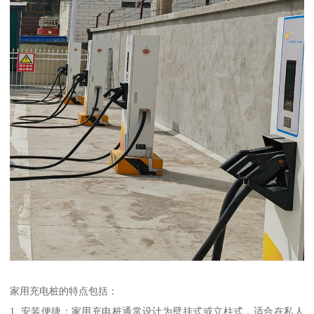
家用充电桩的特点包括：
1. 安装便捷：家用充电桩通常设计为壁挂式或立柱式，适合在私人