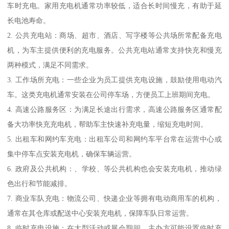
车时充电。家用充电机通常功率较低，适合长时间慢充，有助于延
长电池寿命。
2. 公共充电站：商场、超市、酒店、写字楼等公共场所常配备充电
机，为车主提供便利的充电服务。公共充电站通常支持快充和慢充
两种模式，满足不同需求。
3. 工作场所充电：一些企业为员工提供充电设施，鼓励使用电动汽
车。这类充电机通常安装在公司停车场，方便员工上班期间充电。
4. 高速公路服务区：为满足长途出行需求，高速公路服务区通常配
备大功率快充充电机，帮助车主快速补充电量，缩短充电时间。
5. 出租车和网约车充电：出租车公司和网约车平台常在运营中心或
集中停车点安装充电机，确保车辆运营。
6. 政府及公共机构：、学校、等公共机构也会安装充电机，推动绿
色出行和节能减排。
7. 商业车队充电：物流公司、快递企业等拥有电动商用车的机构，
通常在其仓库或配送中心安装充电机，保障车队日常运营。
8. 临时充电设施：在大型活动或展会期间，主办方可能设置临时充