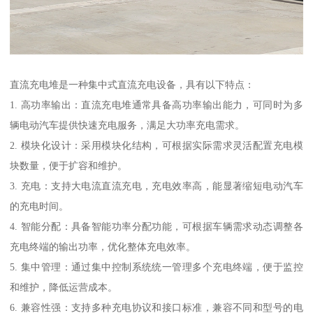
直流充电堆是一种集中式直流充电设备，具有以下特点：
1. 高功率输出：直流充电堆通常具备高功率输出能力，可同时为多
辆电动汽车提供快速充电服务，满足大功率充电需求。
2. 模块化设计：采用模块化结构，可根据实际需求灵活配置充电模
块数量，便于扩容和维护。
3. 充电：支持大电流直流充电，充电效率高，能显著缩短电动汽车
的充电时间。
4. 智能分配：具备智能功率分配功能，可根据车辆需求动态调整各
充电终端的输出功率，优化整体充电效率。
5. 集中管理：通过集中控制系统统一管理多个充电终端，便于监控
和维护，降低运营成本。
6. 兼容性强：支持多种充电协议和接口标准，兼容不同和型号的电