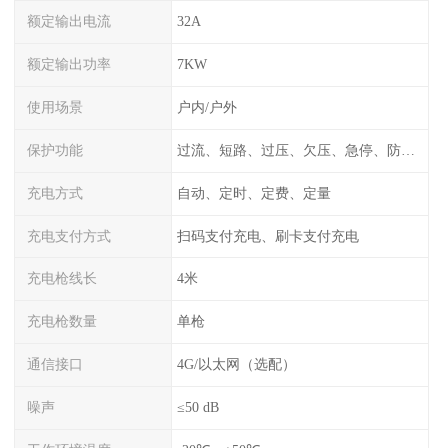
额定输出电流
32A
额定输出功率
7KW
使用场景
户内/户外
保护功能
过流、短路、过压、欠压、急停、防雷、漏电保护
充电方式
自动、定时、定费、定量
充电支付方式
扫码支付充电、刷卡支付充电
充电枪线长
4米
充电枪数量
单枪
通信接口
4G/以太网（选配）
噪声
≤50 dB