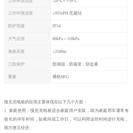
工作环境温度
-20℃～+50℃
工作环境湿度
≤95%PH 无凝结
防护等级
IP54
大气压强
80kPa～110kPa
海拔高度
≤2500m
三防保护
防潮湿，防霉变，防盐雾
重量
裸机6KG
慢充充电桩的应用主要体现在以下几个方面：
1. 家庭使用：慢充充电桩适合家庭用户安装，因为家庭用车通常有
较长的停车时间，如夜间或工作日，可以利用这些时间进行充电，
既方便又经济。