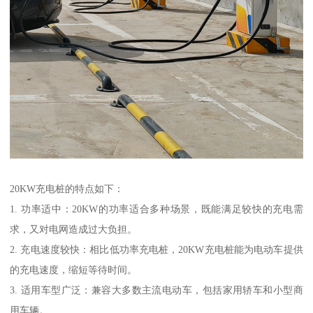
20KW充电桩的特点如下：
1. 功率适中：20KW的功率适合多种场景，既能满足较快的充电需
求，又对电网造成过大负担。
2. 充电速度较快：相比低功率充电桩，20KW充电桩能为电动车提供
的充电速度，缩短等待时间。
3. 适用车型广泛：兼容大多数主流电动车，包括家用轿车和小型商
用车辆。