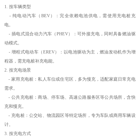
1. 按车辆类型
- 纯电动汽车（BEV）：完全依赖电池供电，需使用充电桩充
电。
- 插电式混合动力汽车（PHEV）：可外接充电，同时具备燃油驱
动模式。
- 增程式电动车（EREV）：以电池驱动为主，燃油发动机作为增
程器，需充电桩补充电能。
2. 按充电场景
- 家用充电桩：私人车位或住宅区，多为慢充，适配家庭日常充电
需求。
- 公共充电桩：商场、停车场、高速公路服务区等公共场所，含快
充和慢充。
- 充电桩：公交站、物流园区等特定场所，专为车队或商用车辆设
计。
3. 按充电方式