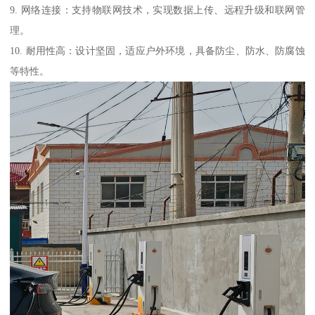
9. 网络连接：支持物联网技术，实现数据上传、远程升级和联网管
理。
10. 耐用性高：设计坚固，适应户外环境，具备防尘、防水、防腐蚀
等特性。