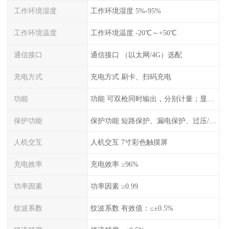
工作环境湿度
工作环境湿度 5%-95%
工作环境温度
工作环境温度 -20℃～+50℃
通信接口
通信接口 （以太网/4G）选配
充电方式
充电方式 刷卡、扫码充电
功能
功能 可双枪同时输出，分别计量；显示电压、电流、充电电量
保护功能
保护功能 短路保护、漏电保护、过压/欠压保护、过流保护、过温保护、蓄电池反接保护、过充保护
人机交互
人机交互 7寸彩色触摸屏
充电效率
充电效率 ≥96%
功率因素
功率因素 ≥0.99
纹波系数
纹波系数 有效值：≤±0.5%