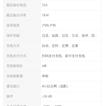
额定输出电流
32A
额定输出功率
7KW
使用场景
户内/户外
保护功能
过流、短路、过压、欠压、急停、防雷、漏电保护
充电方式
自动、定时、定费、定量
充电支付方式
扫码支付充电、刷卡支付充电
充电枪线长
4米
充电枪数量
单枪
通信接口
4G/以太网（选配）
噪声
≤50 dB