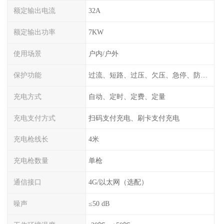
额定输出电流
32A
额定输出功率
7KW
使用场景
户内/户外
保护功能
过流、短路、过压、欠压、急停、防雷、漏电保护
充电方式
自动、定时、定费、定量
充电支付方式
扫码支付充电、刷卡支付充电
充电枪线长
4米
充电枪数量
单枪
通信接口
4G/以太网（选配）
噪声
≤50 dB