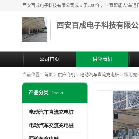
西安百成电子科技有限公
公司首页
供应商机
当前位置：
首页
>
供应商机
>
电动汽车直流充电桩
> 家用充
产品分类
Product
电动汽车直流充电桩
电动汽车交流充电桩
两轮车充电桩