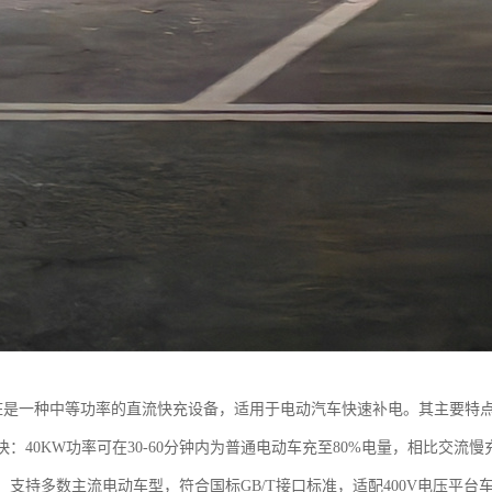
电桩是一种中等功率的直流快充设备，适用于电动汽车快速补电。其主要特
度快：40KW功率可在30-60分钟内为普通电动车充至80%电量，相比交流
强：支持多数主流电动车型，符合国标GB/T接口标准，适配400V电压平台