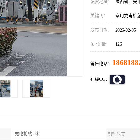
发货地址：
陕西省西安
关键词：
家用充电桩
发布日期：
2026-02-05
阅 读 量：
126
1868188
销售电话：
在线QQ：
"充电枪线 5米
机柜尺寸