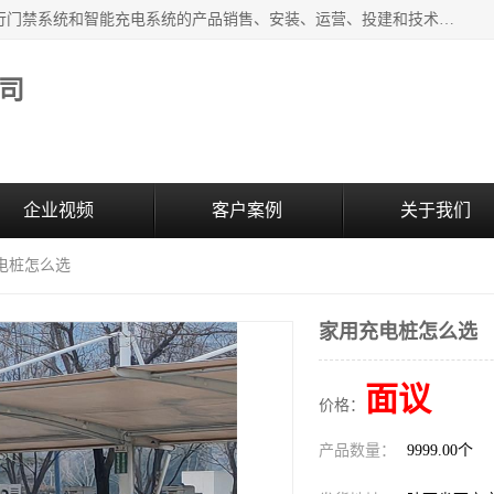
西安百成电子科技有限公司成立于2007年，主营智能人/车通行门禁系统和智能充电系统的产品销售、安装、运营、投建和技术服务为一体的高/新/技/术企业；主要产品有：智能停车场管理系统、车牌识别、汽车充电桩、两轮充电桩、道闸系统、门禁系统、人脸识别、通道闸、门禁管理系统、人行通道管理、车辆通行管理等。
司
企业视频
客户案例
关于我们
电桩怎么选
家用充电桩怎么选
面议
价格：
产品数量：
9999.00个