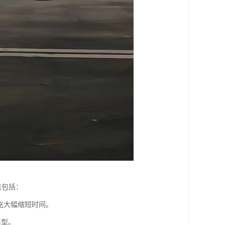
点包括：
慢充大幅缩短时间。
车型。