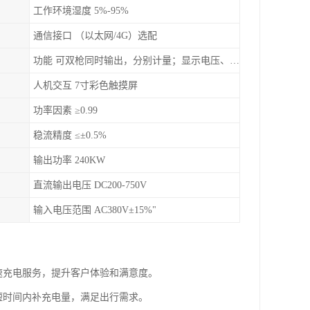
工作环境湿度 5%-95%
通信接口 （以太网/4G）选配
功能 可双枪同时输出，分别计量；显示电压、电流、充电电量
人机交互 7寸彩色触摸屏
功率因素 ≥0.99
稳流精度 ≤±0.5%
输出功率 240KW
直流输出电压 DC200-750V
输入电压范围 AC380V±15%"
快速充电服务，提升客户体验和满意度。
在短时间内补充电量，满足出行需求。