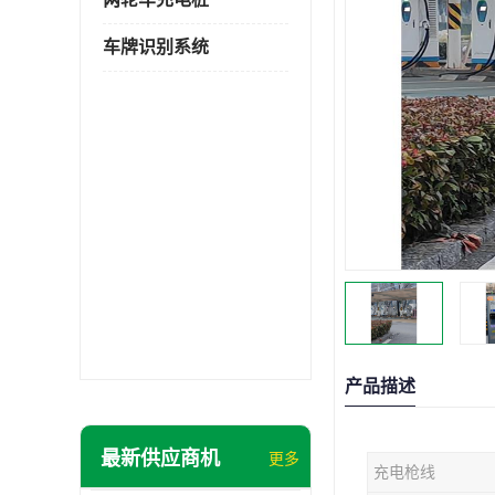
车牌识别系统
产品描述
最新供应商机
更多
充电枪线