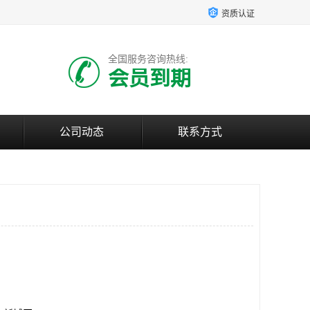
资质认证
全国服务咨询热线:
会员到期
公司动态
联系方式