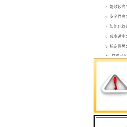
5. 能效
6. 安全
7. 智能
8. 成本
9. 稳定
10. 环