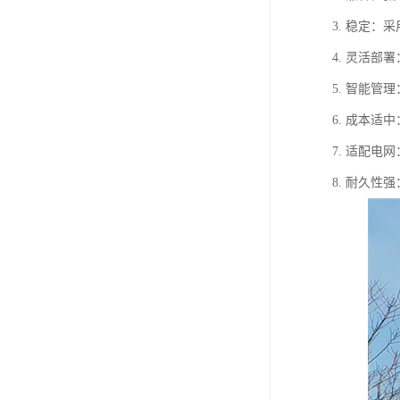
3. 稳定
4. 灵活
5. 智能
6. 成本
7. 适配
8. 耐久性