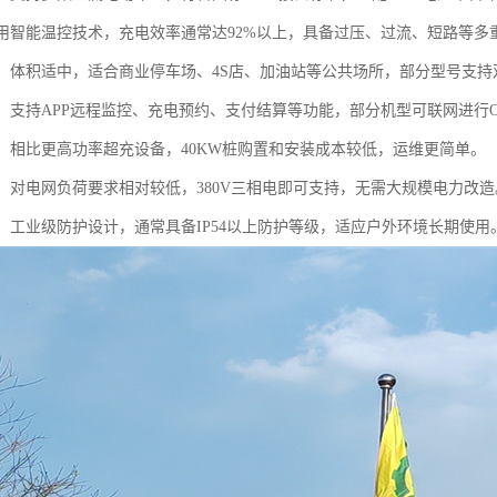
：采用智能温控技术，充电效率通常达92%以上，具备过压、过流、短路等多
部署：体积适中，适合商业停车场、4S店、加油站等公共场所，部分型号支持
管理：支持APP远程监控、充电预约、支付结算等功能，部分机型可联网进行O
适中：相比更高功率超充设备，40KW桩购置和安装成本较低，运维更简单。
电网：对电网负荷要求相对较低，380V三相电即可支持，无需大规模电力改造
强：工业级防护设计，通常具备IP54以上防护等级，适应户外环境长期使用