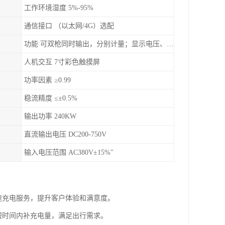
工作环境湿度 5%-95%
通信接口 （以太网/4G）选配
功能 可双枪同时输出，分别计量；显示电压、电流、充电电量
人机交互 7寸彩色触摸屏
功率因素 ≥0.99
稳流精度 ≤±0.5%
输出功率 240KW
直流输出电压 DC200-750V
输入电压范围 AC380V±15%"
快速充电服务，提升客户体验和满意度。
在短时间内补充电量，满足出行需求。