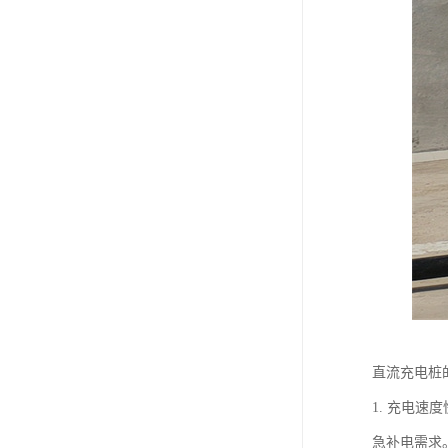
直流充电桩
1. 充电
急补电需求