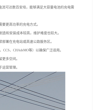
间，电流可达数百安培，能够满足大容量电池的充电需
，需要更高功率的充电方式。
的制造和安装成本较高，维护难度也较大。
通常部署在充电站或高速公路服务区。
CCS、CHAdeMO等）以确保广泛适用。
留更多空间。
于运营管理。