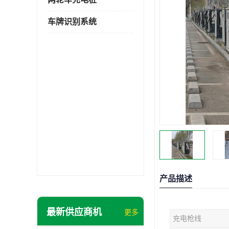
车牌识别系统
产品描述
最新供应商机
更多
充电枪线