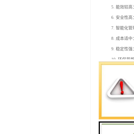
5. 能效
6. 安全
7. 智能
8. 成本
9. 稳定
10. 环