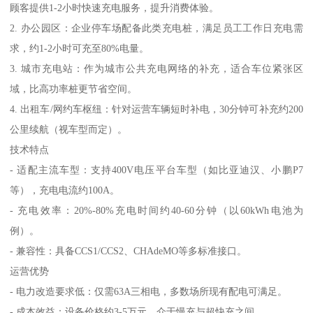
顾客提供1-2小时快速充电服务，提升消费体验。
2. 办公园区：企业停车场配备此类充电桩，满足员工工作日充电需
求，约1-2小时可充至80%电量。
3. 城市充电站：作为城市公共充电网络的补充，适合车位紧张区
域，比高功率桩更节省空间。
4. 出租车/网约车枢纽：针对运营车辆短时补电，30分钟可补充约200
公里续航（视车型而定）。
技术特点
- 适配主流车型：支持400V电压平台车型（如比亚迪汉、小鹏P7
等），充电电流约100A。
- 充电效率：20%-80%充电时间约40-60分钟（以60kWh电池为
例）。
- 兼容性：具备CCS1/CCS2、CHAdeMO等多标准接口。
运营优势
- 电力改造要求低：仅需63A三相电，多数场所现有配电可满足。
- 成本效益：设备价格约3-5万元，介于慢充与超快充之间。