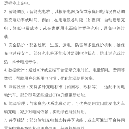
远程停止充电。
2. 智能调度：智能充电桩可以根据电网负荷或家庭用电情况自动调
整充电功率或时间。例如，在用电低谷时段（如夜间）自动启动充
电，降低电费成本；或在家庭用电高峰时暂停充电，避免电路过
载。
3. 安全防护：配备过流、过压、漏电、防雷等多重保护机制，确保
充电过程安全。部分充电桩还能实时监测电池状态，防止过充或过
热，延长电池寿命。
4. 数据统计：通过APP或云端平台记录充电时长、电量消耗、费用等
数据，帮助用户分析用电习惯，优化能源使用效率。
5. 兼容性强：支持多种充电标准（如国标、欧标等），适配不同电
动汽车。部分型号还能通过OTA升级更新功能。
6. 能源管理：与家庭光伏系统联动时，可优先使用太阳能发电为车
辆充电，减少对电网依赖，实现绿色能源利用。
7. 共享经济：部分智能充电桩支持共享功能，业主可通过平台将闲
置充电桩开放给其他用户使用，获得额外收益。