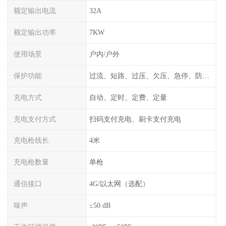
额定输出电流
32A
额定输出功率
7KW
使用场景
户内/户外
保护功能
过流、短路、过压、欠压、急停、防雷、漏电保护
充电方式
自动、定时、定费、定量
充电支付方式
扫码支付充电、刷卡支付充电
充电枪线长
4米
充电枪数量
单枪
通信接口
4G/以太网（选配）
噪声
≤50 dB