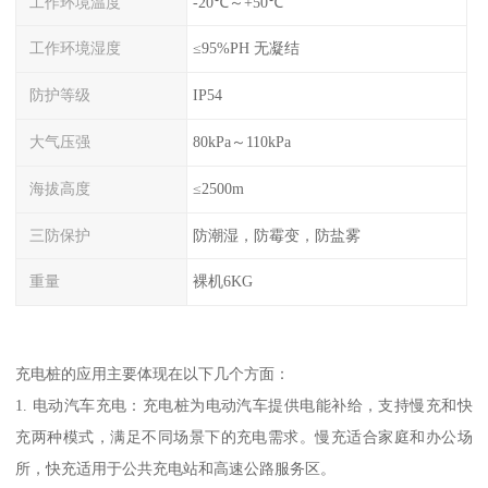
工作环境温度
-20℃～+50℃
工作环境湿度
≤95%PH 无凝结
防护等级
IP54
大气压强
80kPa～110kPa
海拔高度
≤2500m
三防保护
防潮湿，防霉变，防盐雾
重量
裸机6KG
充电桩的应用主要体现在以下几个方面：
1. 电动汽车充电：充电桩为电动汽车提供电能补给，支持慢充和快
充两种模式，满足不同场景下的充电需求。慢充适合家庭和办公场
所，快充适用于公共充电站和高速公路服务区。