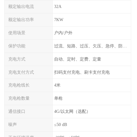
额定输出电流
32A
额定输出功率
7KW
使用场景
户内/户外
保护功能
过流、短路、过压、欠压、急停、防雷、漏电保护
充电方式
自动、定时、定费、定量
充电支付方式
扫码支付充电、刷卡支付充电
充电枪线长
4米
充电枪数量
单枪
通信接口
4G/以太网（选配）
噪声
≤50 dB