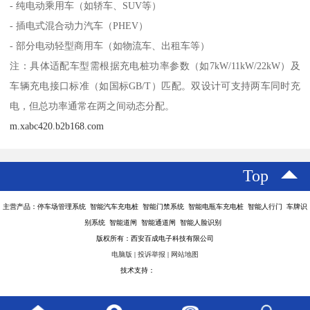
- 纯电动乘用车（如轿车、SUV等）
- 插电式混合动力汽车（PHEV）
- 部分电动轻型商用车（如物流车、出租车等）
注：具体适配车型需根据充电桩功率参数（如7kW/11kW/22kW）及
车辆充电接口标准（如国标GB/T）匹配。双设计可支持两车同时充
电，但总功率通常在两之间动态分配。
m.xabc420.b2b168.com
Top
主营产品：停车场管理系统 智能汽车充电桩 智能门禁系统 智能电瓶车充电桩 智能人行门 车牌识
别系统 智能道闸 智能通道闸 智能人脸识别
版权所有：西安百成电子科技有限公司
电脑版
|
投诉举报
|
网站地图
技术支持：
八方资源网