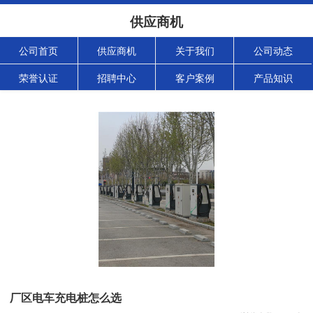
供应商机
公司首页
供应商机
关于我们
公司动态
荣誉认证
招聘中心
客户案例
产品知识
厂区电车充电桩怎么选