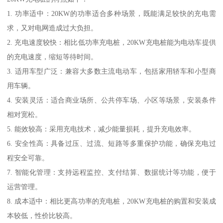
1. 功率适中：20KW的功率适合多种场景，既能满足较快的充电需
求，又对电网造成过大负担。
2. 充电速度较快：相比低功率充电桩，20KW充电桩能为电动车提供
的充电速度，缩短等待时间。
3. 适用车型广泛：兼容大多数主流电动车，包括家用轿车和小型商
用车辆。
4. 安装灵活：适合商业场所、公共停车场、小区等场景，安装条件
相对宽松。
5. 能效较高：采用充电技术，减少能量损耗，提升充电效率。
6. 安全性高：具备过压、过流、短路等多重保护功能，确保充电过
程安全可靠。
7. 智能化管理：支持远程监控、支付结算、数据统计等功能，便于
运营管理。
8. 成本适中：相比更高功率的充电桩，20KW充电桩的购置和安装成
本较低，性价比较高。