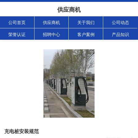
供应商机
公司首页
供应商机
关于我们
公司动态
荣誉认证
招聘中心
客户案例
产品知识
充电桩安装规范