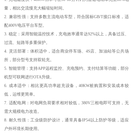
量，相比交流慢充大幅缩短时间。
2. 兼容性强：支持多数主流电动车型，符合国标GB/T接口标准，适
配400V电压平台车型。
3. 稳定：采用智能温控技术，充电效率通常达92%以上，具备过压、
过流、短路等多重保护。
4. 灵活部署：体积适中，适合商业停车场、4S店、加油站等公共场
所，部分型号支持双轮充。
5. 智能管理：支持APP远程监控、充电预约、支付结算等功能，部分
机型可联网进行OTA升级。
6. 成本适中：相比更高功率超充设备，40KW桩购置和安装成本较
低，运维更简单。
7. 适配电网：对电网负荷要求相对较低，380V三相电即可支持，无
需大规模电力改造。
8. 耐久性强：工业级防护设计，通常具备IP54以上防护等级，适应
户外环境长期使用。