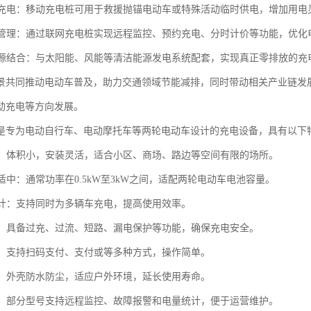
应急充电：移动充电桩可用于救援抛锚电动车或特殊活动临时供电，增加用电
充电管理：通过联网充电桩实现远程监控、预约充电、分时计价等功能，优化
生能源结合：与太阳能、风能等清洁能源发电系统配套，实现真正零排放的充
景共同推动电动车普及，助力交通领域节能减排，同时带动相关产业链发
动充电等方向发展。
是专为电动自行车、电动摩托车等两轮电动车设计的充电设备，具有以下
紧凑：体积小，安装灵活，适合小区、商场、路边等空间有限的场所。
率适中：通常功率在0.5kW至3kW之间，适配两轮电动车电池容量。
口设计：支持同时为多辆车充电，提高使用效率。
防护：具备过充、过流、短路、漏电保护等功能，确保充电安全。
便捷：支持扫码支付、支付或等多种方式，操作简单。
性强：外壳防水防尘，适应户外环境，延长使用寿命。
管理：部分型号支持远程监控、故障报警和电量统计，便于运营维护。