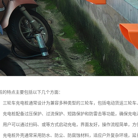
桩的特点主要包括以下几个方面：
性强：三轮车充电桩通常设计为兼容多种类型的三轮车，包括电动货运三轮
性高：充电桩配备过压保护、过流保护、短路保护和防雷击等功能，确保充
简便：用户可以通过扫码、或等方式启动充电，界面友好，操作流程简单，
性强：充电桩外壳通常采用防水、防尘、防腐蚀材料，适应户外复杂环境，延