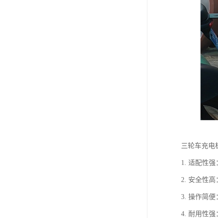
三轮车充电
1. 适配
2. 安全
3. 操作
4. 耐用