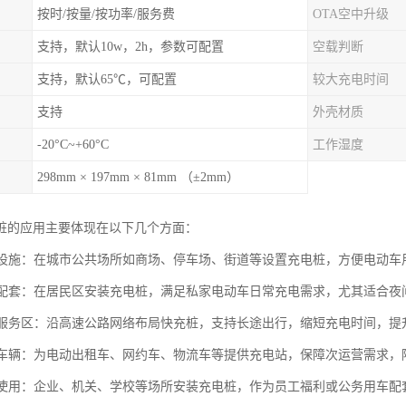
按时/按量/按功率/服务费
OTA空中升级
支持，默认10w，2h，参数可配置
空载判断
支持，默认65℃，可配置
较大充电时间
支持
外壳材质
-20°C~+60°C
工作湿度
298mm × 197mm × 81mm （±2mm）
桩的应用主要体现在以下几个方面：
充电设施：在城市公共场所如商场、停车场、街道等设置充电桩，方便电动
小区配套：在居民区安装充电桩，满足私家电动车日常充电需求，尤其适合
公路服务区：沿高速公路网络布局快充桩，支持长途出行，缩短充电时间，
运营车辆：为电动出租车、网约车、物流车等提供充电站，保障次运营需求
内部使用：企业、机关、学校等场所安装充电桩，作为员工福利或公务用车