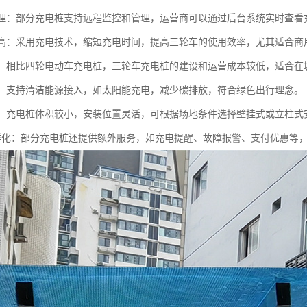
化管理：部分充电桩支持远程监控和管理，运营商可以通过后台系统实时查
效率高：采用充电技术，缩短充电时间，提高三轮车的使用效率，尤其适合
经济：相比四轮电动车充电桩，三轮车充电桩的建设和运营成本较低，适合
节能：支持清洁能源接入，如太阳能充电，减少碳排放，符合绿色出行理念。
灵活：充电桩体积较小，安装位置灵活，可根据场地条件选择壁挂式或立柱式
务多样化：部分充电桩还提供额外服务，如充电提醒、故障报警、支付优惠等