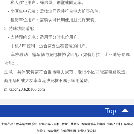
- 私人住宅用户：栋房屋、别墅或固定车。
- 小区集中安装：需物业同意并符合电力扩容条件。
- 租赁车位用户：需确认可长期使用且允许安装。
5. 特殊功能适配：
- 支持预约充电：适用于分时电价用户。
- 手机APP控制：适合需要远程管理的用户。
- 车桩联动：需车辆与充电桩协议匹配（如特斯拉、比亚迪等专属
功能）。
注意：具体安装需符合当地电力规范，老旧小区可能需电路改造。
商用场所或大功率直流快充桩不属于家用范畴。
m.xabc420.b2b168.com
Top
主营产品：停车场管理系统 智能汽车充电桩 智能门禁系统 智能电瓶车充电桩 智能人行门 车牌识
别系统 智能道闸 智能通道闸 智能人脸识别