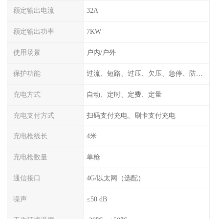
额定输出电流
32A
额定输出功率
7KW
使用场景
户内/户外
保护功能
过流、短路、过压、欠压、急停、防雷、漏电保护
充电方式
自动、定时、定费、定量
充电支付方式
扫码支付充电、刷卡支付充电
充电枪线长
4米
充电枪数量
单枪
通信接口
4G/以太网（选配）
噪声
≤50 dB