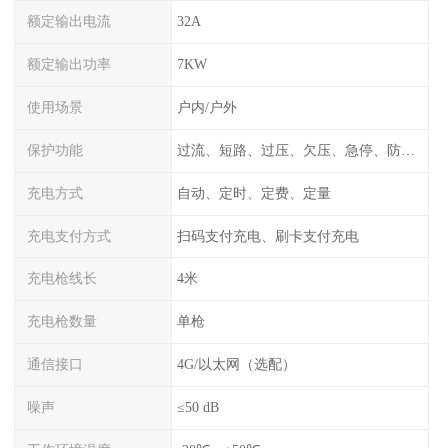
额定输出电流
32A
额定输出功率
7KW
使用场景
户内/户外
保护功能
过流、短路、过压、欠压、急停、防雷、漏电保护
充电方式
自动、定时、定费、定量
充电支付方式
扫码支付充电、刷卡支付充电
充电枪线长
4米
充电枪数量
单枪
通信接口
4G/以太网（选配）
噪声
≤50 dB