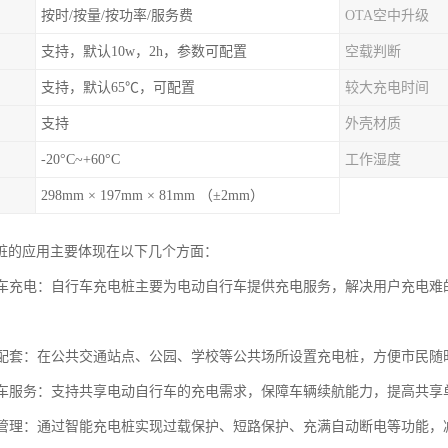
按时/按量/按功率/服务费
OTA空中升级
支持，默认10w，2h，参数可配置
空载判断
支持，默认65℃，可配置
较大充电时间
支持
外壳材质
-20°C~+60°C
工作湿度
298mm × 197mm × 81mm （±2mm）
桩的应用主要体现在以下几个方面：
自行车充电：自行车充电桩主要为电动自行车提供充电服务，解决用户充电
设施配套：在公共交通站点、公园、学校等公共场所设置充电桩，方便市民
电单车服务：支持共享电动自行车的充电需求，保障车辆续航能力，提高共
充电管理：通过智能充电桩实现过载保护、短路保护、充满自动断电等功能