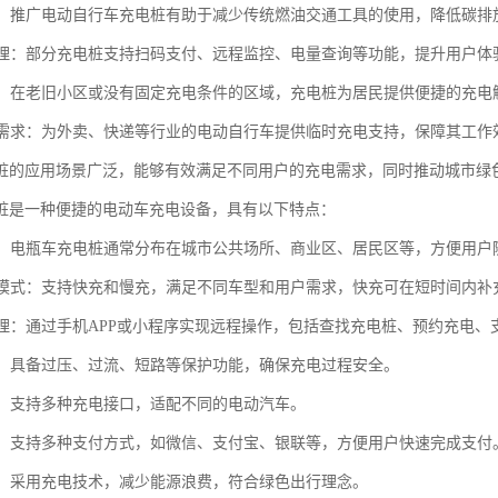
环保：推广电动自行车充电桩有助于减少传统燃油交通工具的使用，降低碳
化管理：部分充电桩支持扫码支付、远程监控、电量查询等功能，提升用户体
服务：在老旧小区或没有固定充电条件的区域，充电桩为居民提供便捷的充
充电需求：为外卖、快递等行业的电动自行车提供临时充电支持，保障其工作
桩的应用场景广泛，能够有效满足不同用户的充电需求，同时推动城市绿
桩是一种便捷的电动车充电设备，具有以下特点：
覆盖：电瓶车充电桩通常分布在城市公共场所、商业区、居民区等，方便用户
充电模式：支持快充和慢充，满足不同车型和用户需求，快充可在短时间内补
化管理：通过手机APP或小程序实现远程操作，包括查找充电桩、预约充电、
可靠：具备过压、过流、短路等保护功能，确保充电过程安全。
性强：支持多种充电接口，适配不同的电动汽车。
便捷：支持多种支付方式，如微信、支付宝、银联等，方便用户快速完成支付
节能：采用充电技术，减少能源浪费，符合绿色出行理念。