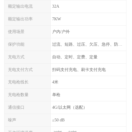
额定输出电流
32A
额定输出功率
7KW
使用场景
户内/户外
保护功能
过流、短路、过压、欠压、急停、防雷、漏电保护
充电方式
自动、定时、定费、定量
充电支付方式
扫码支付充电、刷卡支付充电
充电枪线长
4米
充电枪数量
单枪
通信接口
4G/以太网（选配）
噪声
≤50 dB