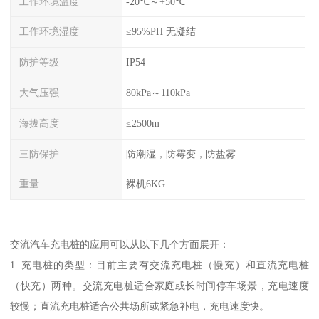
工作环境温度
-20℃～+50℃
工作环境湿度
≤95%PH 无凝结
防护等级
IP54
大气压强
80kPa～110kPa
海拔高度
≤2500m
三防保护
防潮湿，防霉变，防盐雾
重量
裸机6KG
交流汽车充电桩的应用可以从以下几个方面展开：
1. 充电桩的类型：目前主要有交流充电桩（慢充）和直流充电桩
（快充）两种。交流充电桩适合家庭或长时间停车场景，充电速度
较慢；直流充电桩适合公共场所或紧急补电，充电速度快。