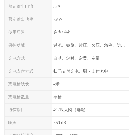
额定输出电流
32A
额定输出功率
7KW
使用场景
户内/户外
保护功能
过流、短路、过压、欠压、急停、防雷、漏电保护
充电方式
自动、定时、定费、定量
充电支付方式
扫码支付充电、刷卡支付充电
充电枪线长
4米
充电枪数量
单枪
通信接口
4G/以太网（选配）
噪声
≤50 dB