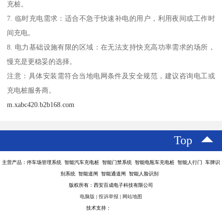
充桩。
7. 临时充电需求：适合不急于快速补电的用户，利用夜间或工作时
间充电。
8. 电力基础设施有限的区域：在无法支持快充高功率需求的场所，
慢充是更稳妥的选择。
注意：具体安装需符合当地电网条件及安全规范，建议咨询电工或
充电桩服务商。
m.xabc420.b2b168.com
Top
主营产品：停车场管理系统 智能汽车充电桩 智能门禁系统 智能电瓶车充电桩 智能人行门 车牌识
别系统 智能道闸 智能通道闸 智能人脸识别
版权所有：西安百成电子科技有限公司
电脑版
|
投诉举报
|
网站地图
技术支持：
八方资源网