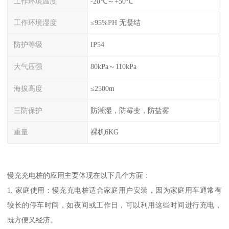
工作环境温度
-20℃～+50℃
工作环境湿度
≤95%PH 无凝结
防护等级
IP54
大气压强
80kPa～110kPa
海拔高度
≤2500m
三防保护
防潮湿，防霉变，防盐雾
重量
裸机6KG
慢充充电桩的应用主要体现在以下几个方面：
1. 家庭使用：慢充充电桩适合家庭用户安装，因为家庭用车通常有
较长的停车时间，如夜间或工作日，可以利用这些时间进行充电，
既方便又经济。