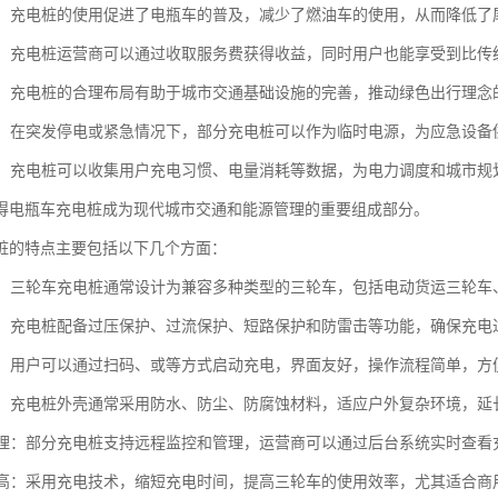
环保：充电桩的使用促进了电瓶车的普及，减少了燃油车的使用，从而降低
效益：充电桩运营商可以通过收取服务费获得收益，同时用户也能享受到比
规划：充电桩的合理布局有助于城市交通基础设施的完善，推动绿色出行理
备用：在突发停电或紧急情况下，部分充电桩可以作为临时电源，为应急设
收集：充电桩可以收集用户充电习惯、电量消耗等数据，为电力调度和城市规
得电瓶车充电桩成为现代城市交通和能源管理的重要组成部分。
桩的特点主要包括以下几个方面：
性强：三轮车充电桩通常设计为兼容多种类型的三轮车，包括电动货运三轮
性高：充电桩配备过压保护、过流保护、短路保护和防雷击等功能，确保充
简便：用户可以通过扫码、或等方式启动充电，界面友好，操作流程简单，
性强：充电桩外壳通常采用防水、防尘、防腐蚀材料，适应户外复杂环境，延
化管理：部分充电桩支持远程监控和管理，运营商可以通过后台系统实时查
效率高：采用充电技术，缩短充电时间，提高三轮车的使用效率，尤其适合