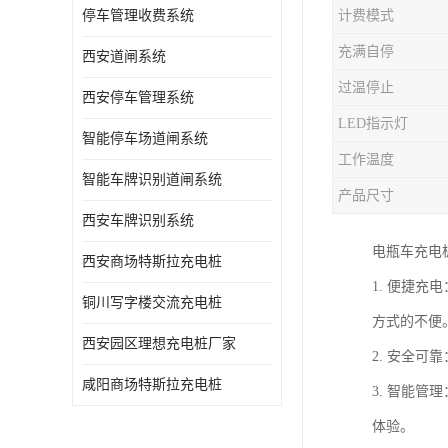
停车管理收费系统
计费模式
充满自停
西安道闸系统
过温停止
西安停车管理系统
LED指示灯
智能停车场道闸系统
工作温度
智能车牌识别道闸系统
产品尺寸
西安车牌识别系统
电瓶车充电
西安商场特斯拉充电桩
1. 便捷
铜川写字楼交流充电桩
方式的不便
西安园区理想充电桩厂家
2. 安全
咸阳商场特斯拉充电桩
3. 智能
体验。