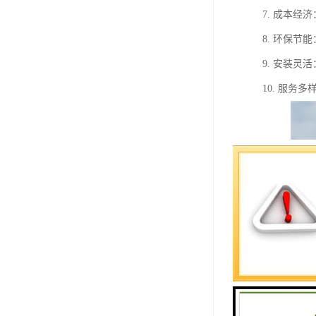
7. 成本
8. 环保
9. 安装
10. 服