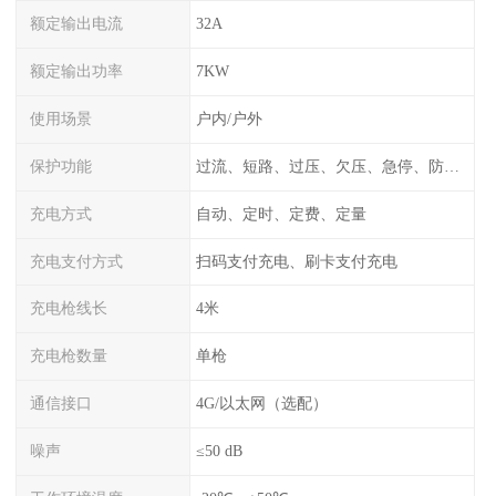
额定输出电流
32A
额定输出功率
7KW
使用场景
户内/户外
保护功能
过流、短路、过压、欠压、急停、防雷、漏电保护
充电方式
自动、定时、定费、定量
充电支付方式
扫码支付充电、刷卡支付充电
充电枪线长
4米
充电枪数量
单枪
通信接口
4G/以太网（选配）
噪声
≤50 dB