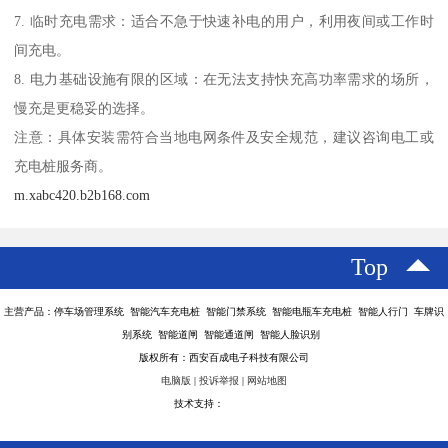
7. 临时充电需求：适合不急于快速补电的用户，利用夜间或工作时
间充电。
8. 电力基础设施有限的区域：在无法支持快充高功率需求的场所，
慢充是更稳妥的选择。
注意：具体安装需符合当地电网条件及安全规范，建议咨询电工或
充电桩服务商。
m.xabc420.b2b168.com
Top
主营产品：停车场管理系统 智能汽车充电桩 智能门禁系统 智能电瓶车充电桩 智能人行门 车牌识
别系统 智能道闸 智能通道闸 智能人脸识别
版权所有：西安百成电子科技有限公司
电脑版
|
投诉举报
|
网站地图
技术支持：
八方资源网